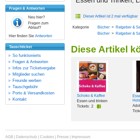
Essen und Trinken, L
Fragen & Antworten
Dieser Artikel ist 2 mal verfügbar
Neu hier?
Fragen zum
Kategorie
Bücher
>
Ratgeber & S
Ablauf?
Bücher
>
Ratgeber & S
Hier finden Sie
Antworten
Diese Artikel k
Tauschticket
So funktionierts
Fragen & Antworten
Infos zur Ticketvergabe
Mitglieder suchen
Freunde werben
Tauschgebühr
Porto & Versandkosten
Schoko & Kaffee
Esse
Kontakt
Hols
Essen und trinken
Ado
Tickets:
2
Tick
AGB
|
Datenschutz
|
Cookies
|
Presse
|
Impressum