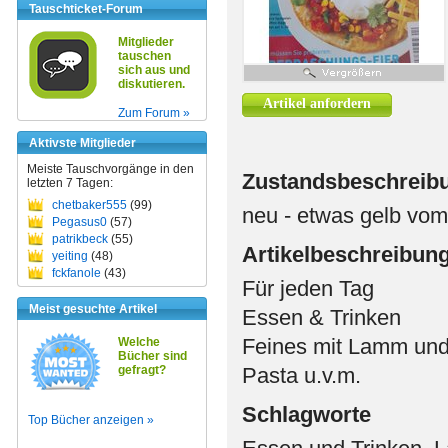
Tauschticket-Forum
Mitglieder
tauschen
sich aus und
diskutieren.
Artikel anfordern
Zum Forum »
Aktivste Mitglieder
Meiste Tauschvorgänge in den
Zustandsbeschreib
letzten 7 Tagen:
chetbaker555
(99)
neu - etwas gelb vom
Pegasus0
(57)
patrikbeck
(55)
Artikelbeschreibun
yeiting
(48)
fckfanole
(43)
Für jeden Tag
Meist gesuchte Artikel
Essen & Trinken
Feines mit Lamm und 
Welche
Bücher sind
gefragt?
Pasta u.v.m.
Schlagworte
Top Bücher anzeigen »