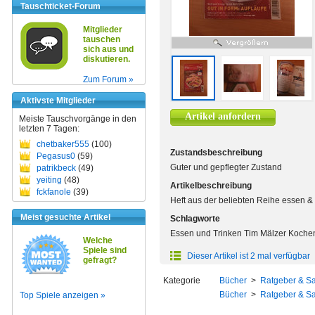
Tauschticket-Forum
Mitglieder
tauschen
sich aus und
diskutieren.
Zum Forum »
Aktivste Mitglieder
Artikel anfordern
Meiste Tauschvorgänge in den
letzten 7 Tagen:
chetbaker555
(100)
Zustandsbeschreibung
Pegasus0
(59)
Guter und gepflegter Zustand
patrikbeck
(49)
yeiting
(48)
Artikelbeschreibung
fckfanole
(39)
Heft aus der beliebten Reihe essen & t
Meist gesuchte Artikel
Schlagworte
Essen und Trinken Tim Mälzer Koch
Welche
Spiele sind
Dieser Artikel ist 2 mal verfügbar
gefragt?
Kategorie
Bücher
>
Ratgeber & S
Bücher
>
Ratgeber & S
Top Spiele anzeigen »