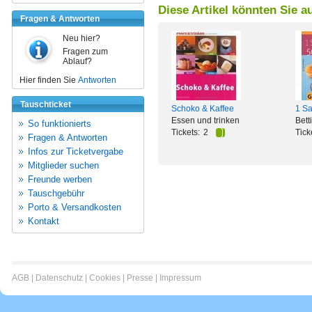
Diese Artikel könnten Sie a
Fragen & Antworten
Neu hier?
Fragen zum
Ablauf?
Hier finden Sie
Antworten
Tauschticket
Schoko & Kaffee
1 Sa
Essen und trinken
Bett
So funktionierts
Tickets:
2
Tick
Fragen & Antworten
Infos zur Ticketvergabe
Mitglieder suchen
Freunde werben
Tauschgebühr
Porto & Versandkosten
Kontakt
AGB
|
Datenschutz
|
Cookies
|
Presse
|
Impressum