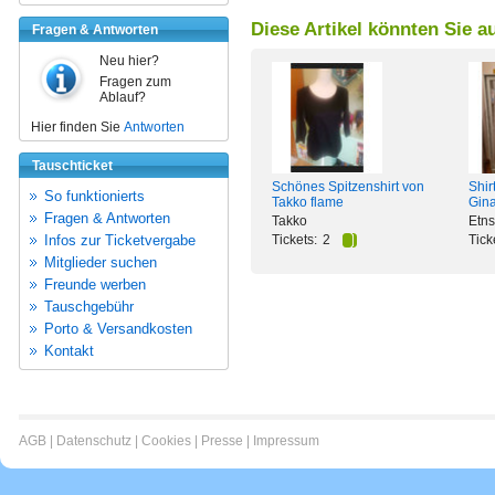
Diese Artikel könnten Sie a
Fragen & Antworten
Neu hier?
Fragen zum
Ablauf?
Hier finden Sie
Antworten
Tauschticket
Schönes Spitzenshirt von
Shir
So funktionierts
Takko flame
Gina
Fragen & Antworten
Takko
Etns
Infos zur Ticketvergabe
Tickets:
2
Tick
Mitglieder suchen
Freunde werben
Tauschgebühr
Porto & Versandkosten
Kontakt
AGB
|
Datenschutz
|
Cookies
|
Presse
|
Impressum