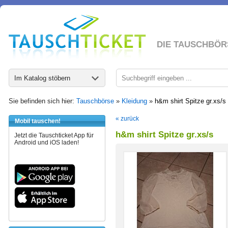
DIE TAUSCHBÖR
Im Katalog stöbern
Sie befinden sich hier:
Tauschbörse
»
Kleidung
»
h&m shirt Spitze gr.xs/s
« zurück
Mobil tauschen!
h&m shirt Spitze gr.xs/s
Jetzt die Tauschticket App für
Android und iOS laden!