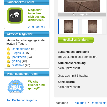
Tauschticket-Forum
Mitglieder
tauschen
sich aus und
diskutieren.
Zum Forum »
Aktivste Mitglieder
Artikel anfordern
Meiste Tauschvorgänge in den
letzten 7 Tagen:
chetbaker555
(99)
Zustandsbeschreibung
Pegasus0
(59)
Top Zustand leichte zerknittert
patrikbeck
(54)
yeiting
(48)
Artikelbeschreibung
fckfanole
(43)
h&m Spitzenshirt
Meist gesuchte Artikel
Gr.xs auch mit S tragbar
Welche
Schlagworte
Bücher sind
h&m Spitzenshirt
gefragt?
Top Bücher anzeigen »
Kategorie
Kleidung
>
Damenkleid