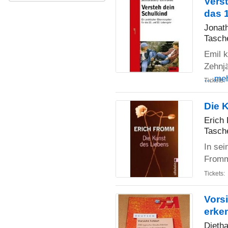
Verst
das 
Jonath
Tasch
Emil k
Zehnjä
... me
Tickets:
Die 
Erich
Tasch
In sei
Fromm 
Tickets:
Vorsi
erke
Dieth