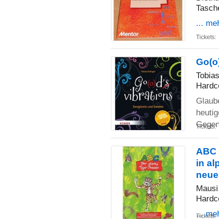
Tasch
... me
Tickets:
Go(o
Tobias
Hardc
Glaube
heuti
Gegen
Tickets:
ABC 
in al
neue
Mausi
Hardc
... me
Tickets: