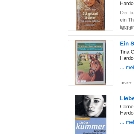
Hardc
Der be
ein Th
imme
Tickets:
Ein S
Tina C
Hardc
... me
Tickets:
Lieb
Corne
Hardc
... me