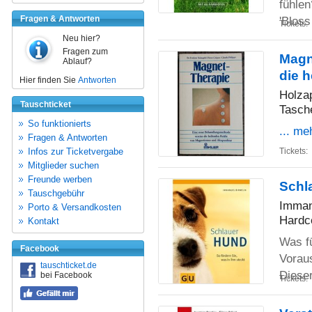
fühlen
Fragen & Antworten
'Blos
Tickets:
Neu hier?
Fragen zum
Magn
Ablauf?
die 
Hier finden Sie
Antworten
Holzap
Tauschticket
Tasch
So funktionierts
... me
Fragen & Antworten
Infos zur Ticketvergabe
Tickets:
Mitglieder suchen
Freunde werben
Schla
Tauschgebühr
Imman
Porto & Versandkosten
Hardc
Kontakt
Was f
Facebook
Vorau
tauschticket.de
Diese
bei Facebook
Tickets: