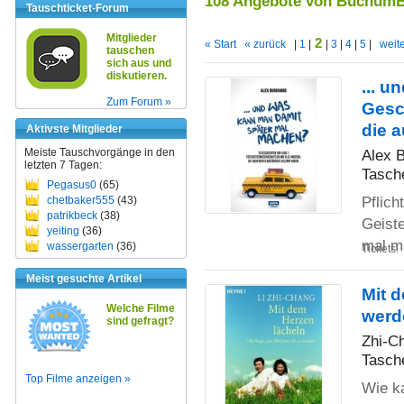
108 Angebote von Buchum
Tauschticket-Forum
Mitglieder
2
« Start
« zurück
|
1
|
|
3
|
4
|
5
|
weite
tauschen
sich aus und
diskutieren.
... 
Zum Forum »
Gesc
die 
Aktivste Mitglieder
Meiste Tauschvorgänge in den
Alex 
letzten 7 Tagen:
Tasch
Pegasus0
(65)
Pflich
chetbaker555
(43)
patrikbeck
(38)
Geiste
yeiting
(36)
mal m
wassergarten
(36)
Tickets:
Meist gesuchte Artikel
Mit 
Welche Filme
werd
sind gefragt?
Zhi-C
Tasch
Top Filme anzeigen »
Wie ka