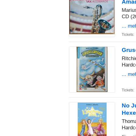
Amad
Mariu
CD (2
... me
Tickets:
Grus
Ritchi
Hardc
... me
Tickets:
No J
Hexe
Thoma
Hardc