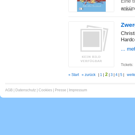
Eine t
ankünd
Tickets:
Zwer
Christ
Hardc
... me
Tickets:
2
« Start
« zurück
|
1
|
|
3
|
4
|
5
|
weite
AGB
|
Datenschutz
|
Cookies
|
Presse
|
Impressum