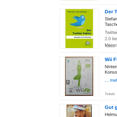
Der 
Stefa
Tasch
Twitt
2.0 li
Mensc
Tickets:
Wii F
Ninte
Konso
... me
Tickets:
Gut g
Helmu