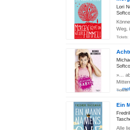
Lori 
Softco
Können
Weg, 
Tickets:
Acht
Michae
Softco
»… ab
Mitte
... me
Tickets:
Ein 
Fredr
Tasch
Alle 