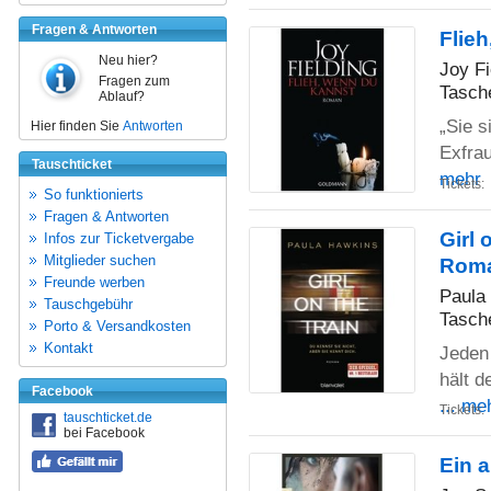
Fragen & Antworten
Flie
Neu hier?
Joy Fi
Fragen zum
Tasch
Ablauf?
„Sie s
Hier finden Sie
Antworten
Exfrau
Tauschticket
mehr
Tickets:
So funktionierts
Fragen & Antworten
Girl 
Infos zur Ticketvergabe
Mitglieder suchen
Rom
Freunde werben
Paula
Tauschgebühr
Tasch
Porto & Versandkosten
Kontakt
Jeden
hält d
Facebook
... me
Tickets:
tauschticket.de
bei Facebook
Ein 