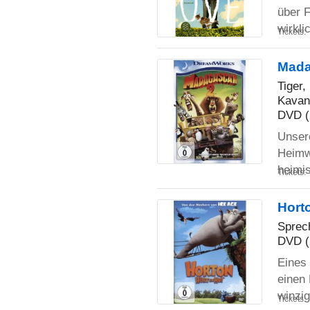
über 
wirkli
Tickets:
Mada
Tiger,
Kavan
DVD (
Unsere
Heimw
heimi
Tickets:
Horto
Sprec
DVD (
Eines 
einen 
winzi
Tickets: