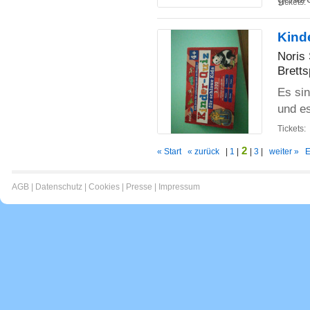
Tickets:
Kind
Noris 
Bretts
Es sin
und es
Tickets:
2
« Start
« zurück
|
1
|
|
3
|
weiter »
E
AGB
|
Datenschutz
|
Cookies
|
Presse
|
Impressum