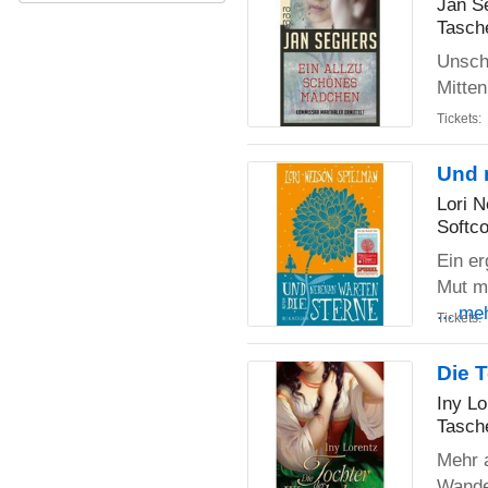
Jan S
Tasch
Unsch
Mitten
Tickets:
Und 
Lori 
Softco
Ein er
Mut m
... me
Tickets:
Die 
Iny Lo
Tasch
Mehr a
Wande