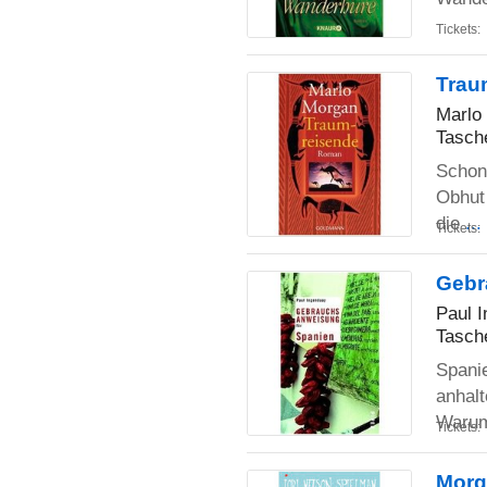
Tickets:
Trau
Marlo
Tasch
Schon 
Obhut
die
..
Tickets:
Gebr
Paul 
Tasch
Spanie
anhal
Warum
Tickets:
Morg