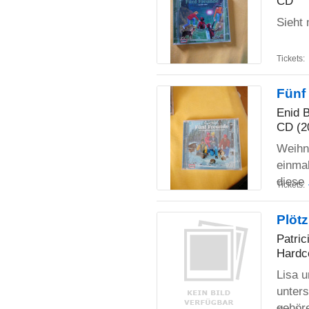
CD
Sieht 
Tickets:
Fünf
Enid B
CD (2
Weihna
einmal
diese
Tickets:
Plötz
Patric
Hardc
Lisa u
unters
gehör