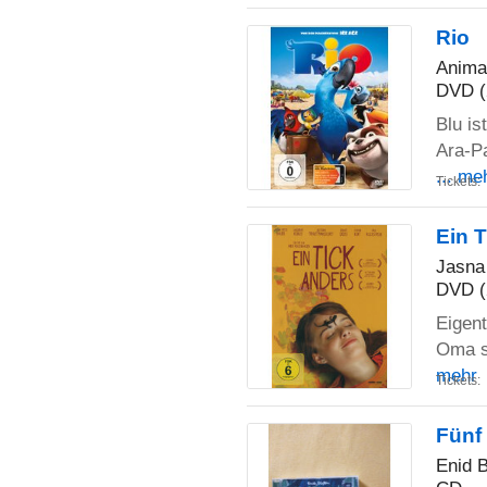
Rio
Anima
DVD (
Blu is
Ara-Pa
... me
Tickets:
Ein 
Jasna
DVD (
Eigent
Oma sp
mehr
Tickets:
Fünf
Enid B