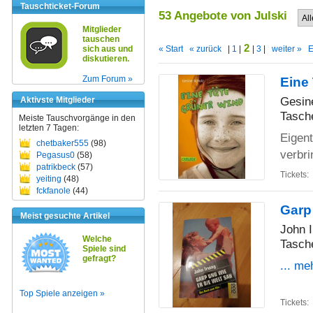
Tauschticket-Forum
53 Angebote von Julski
Mitglieder
tauschen
2
sich aus und
« Start
« zurück
|
1
|
|
3
|
weiter »
E
diskutieren.
Zum Forum »
Eine
Gesin
Aktivste Mitglieder
Tasch
Meiste Tauschvorgänge in den
letzten 7 Tagen:
Eigent
chetbaker555
(98)
verbri
Pegasus0
(58)
patrikbeck
(57)
Tickets:
yeiting
(48)
fckfanole
(44)
Garp
Meist gesuchte Artikel
John I
Welche
Tasch
Spiele sind
gefragt?
... me
Top Spiele anzeigen »
Tickets: