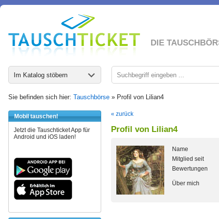
DIE TAUSCHBÖR
Im Katalog stöbern
Sie befinden sich hier:
Tauschbörse
» Profil von Lilian4
« zurück
Mobil tauschen!
Profil von Lilian4
Jetzt die Tauschticket App für
Android und iOS laden!
Name
Mitglied seit
Bewertungen
Über mich