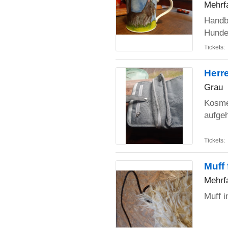
Mehrf
Handbe
Hunde
Tickets:
Herr
Grau
Kosme
aufge
Tickets:
Muff
Mehrf
Muff i