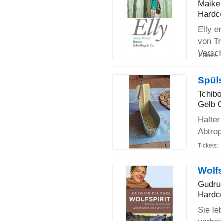
Maike
Hardc
Elly e
von Tr
Versc
Tickets:
Spül
Tchib
Gelb 
Halte
Abtrop
Tickets:
Wolf
Gudru
Hardc
Sie le