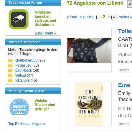
72 Angebote von Lilian4
Tauschticket-Forum
Mitglieder
2
tauschen
« Start
« zurück
|
1
|
|
3
|
4
|
weiter »
sich aus und
diskutieren.
Toll
Zum Forum »
CA&To
Aktivste Mitglieder
Blau (
Meiste Tauschvorgänge in den
Zipho
letzten 7 Tagen:
chetbaker555
(98)
kleine
Pegasus0
(58)
Tickets:
patrikbeck
(58)
yeiting
(47)
fckfanole
(45)
Eine
Meist gesuchte Artikel
Emily 
Tasch
Welche
Bücher sind
Ein Ha
gefragt?
den Ga
Top Bücher anzeigen »
Tickets: