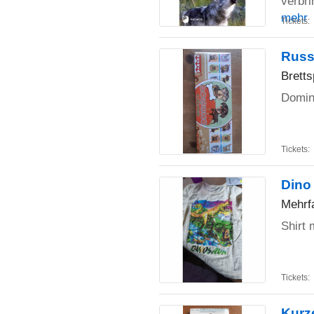
verbri
mehr
Tickets:
Russ
Bretts
Domin
Tickets:
Dino 
Mehrfa
Shirt 
Tickets:
Kurz