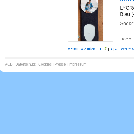
LYCR
Blau (
Söckc
Tickets:
2
« Start
« zurück
|
1
|
|
3
|
4
|
weiter »
AGB
|
Datenschutz
|
Cookies
|
Presse
|
Impressum