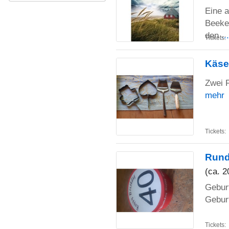
Eine a
Beeken
den
..
Tickets:
Käse
Zwei F
mehr
Tickets:
Rund
(ca. 2
Geburt
Gebur
Tickets: