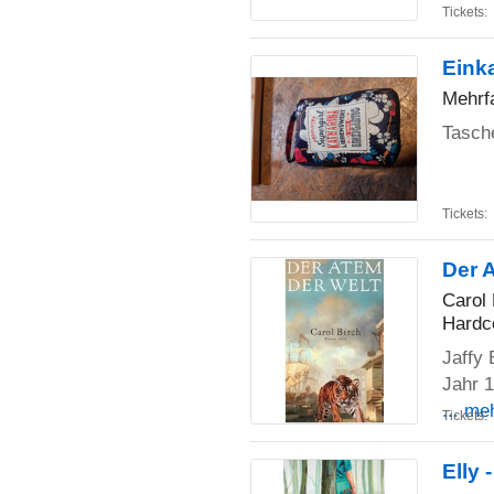
Tickets:
Eink
Mehrf
Tasch
Tickets:
Der 
Carol 
Hardc
Jaffy
Jahr 
... me
Tickets:
Elly