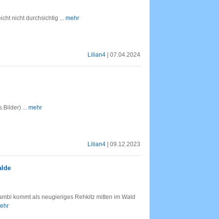
icht nicht durchsichtig
... mehr
Lilian4
| 07.04.2024
.Bilder)
... mehr
Lilian4
| 09.12.2023
alde
Bambi kommt als neugieriges Rehkitz mitten im Wald
mehr