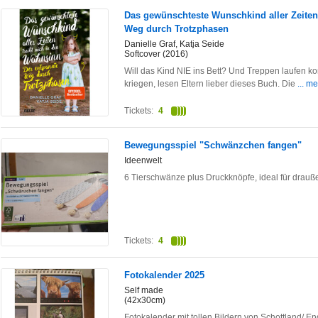
Das gewünschteste Wunschkind aller Zeiten
Weg durch Trotzphasen
Danielle Graf, Katja Seide
Softcover (2016)
Will das Kind NIE ins Bett? Und Treppen laufen kom
kriegen, lesen Eltern lieber dieses Buch. Die
... m
Tickets:
4
Bewegungsspiel "Schwänzchen fangen"
Ideenwelt
6 Tierschwänze plus Druckknöpfe, ideal für drau
Tickets:
4
Fotokalender 2025
Self made
(42x30cm)
Fotokalender mit tollen Bildern von Schottland/ E