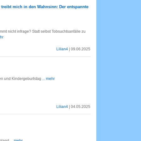
 treibt mich in den Wahnsinn: Der entspannte
mt nicht infrage? Statt selbst Tobsuchtsanfälle zu
ehr
Lilian4
| 09.06.2025
ßen und Kindergeburtstag
... mehr
Lilian4
| 04.05.2025
ngland
... mehr