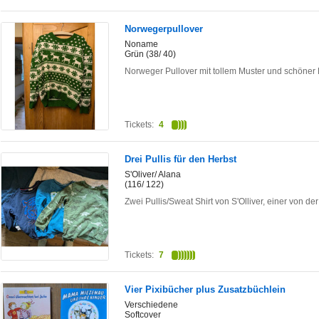
Norwegerpullover
Noname
Grün (38/ 40)
Norweger Pullover mit tollem Muster und schöner F
Tickets:
4
Drei Pullis für den Herbst
S'Oliver/ Alana
(116/ 122)
Zwei Pullis/Sweat Shirt von S'Olliver, einer von d
Tickets:
7
Vier Pixibücher plus Zusatzbüchlein
Verschiedene
Softcover