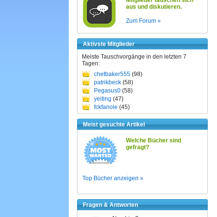
Mitglieder tauschen sich
aus und diskutieren.
Zum Forum »
Aktivste Mitglieder
Meiste Tauschvorgänge in den letzten 7
Tagen:
chetbaker555
(98)
patrikbeck
(58)
Pegasus0
(58)
yeiting
(47)
fckfanole
(45)
Meist gesuchte Artikel
Welche Bücher sind
gefragt?
Top Bücher anzeigen »
Fragen & Antworten