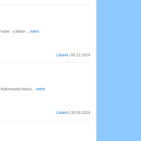
arbe - s.Bilder
... mehr
Lilian4
| 09.12.2024
er Naturmarke Alana
... mehr
Lilian4
| 30.09.2024