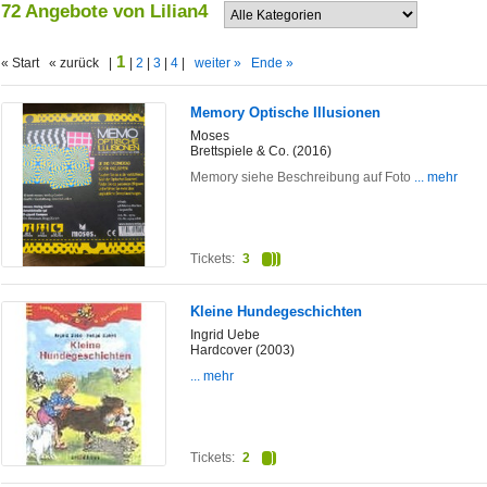
72 Angebote von Lilian4
1
« Start « zurück |
|
2
|
3
|
4
|
weiter »
Ende »
Memory Optische Illusionen
Moses
Brettspiele & Co. (2016)
Memory siehe Beschreibung auf Foto
... mehr
Tickets:
3
Kleine Hundegeschichten
Ingrid Uebe
Hardcover (2003)
... mehr
Tickets:
2