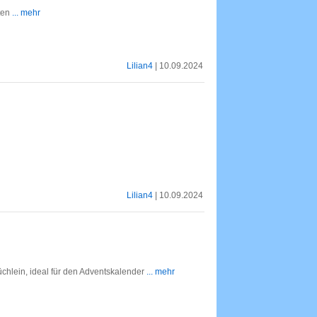
ten
... mehr
Lilian4
| 10.09.2024
Lilian4
| 10.09.2024
chlein, ideal für den Adventskalender
... mehr