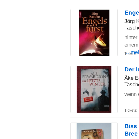
Engel
Jörg 
Tasch
hinter
einem
... me
Tickets:
Der l
Åke E
Tasch
wenn d
Tickets:
Biss
Bree