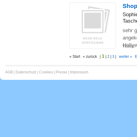
Shop
Sophie
Tasch
sehr g
angeko
Holly
Tickets:
1
« Start « zurück |
|
2
|
3
|
weiter »
E
AGB
|
Datenschutz
|
Cookies
|
Presse
|
Impressum