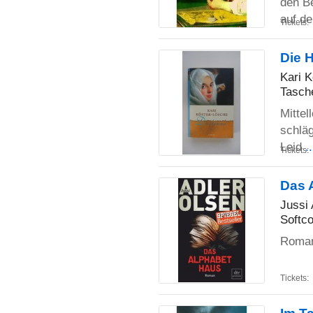
den B
auf d
Tickets:
Die 
Kari 
Tasch
Mittel
schlä
Leid
.
Tickets:
Das 
Jussi 
Softco
Roman
Tickets: