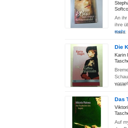
Steph
Softco
An ihr
ihre ü
mehr
Tickets:
Die 
Karin 
Tasch
Breme
Schaus
vorn
Tickets:
Das 
Viktor
Tasch
Auf m