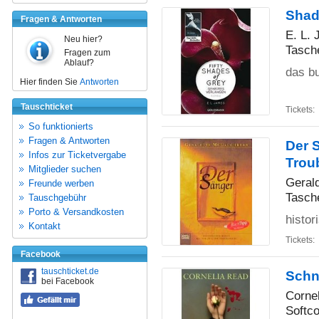
Shad
Fragen & Antworten
E. L.
Neu hier?
Tasch
Fragen zum
Ablauf?
das bu
Hier finden Sie
Antworten
Tauschticket
Tickets:
So funktionierts
Fragen & Antworten
Der S
Infos zur Ticketvergabe
Trou
Mitglieder suchen
Geral
Freunde werben
Tasch
Tauschgebühr
Porto & Versandkosten
histor
Kontakt
Tickets:
Facebook
tauschticket.de
Schn
bei Facebook
Corne
Softco