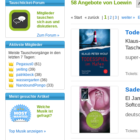
58 Angebote von Loewin
Tauschticket-Forum
Mitglieder
1
tauschen
« Start « zurück |
|
2
|
3
|
weiter »
E
sich aus und
diskutieren.
Tode
Zum Forum »
Klaus
Aktivste Mitglieder
Tasch
Meiste Tauschvorgänge in den
super-
letzten 7 Tagen:
Pegasus0
(61)
yeiting
(39)
Tickets:
patrikbeck
(38)
wassergarten
(36)
NandoundPongo
(33)
Sades
Meist gesuchte Artikel
El Ja
Softco
Welche
Musik ist
deutsc
gefragt?
Tickets:
Top Musik anzeigen »