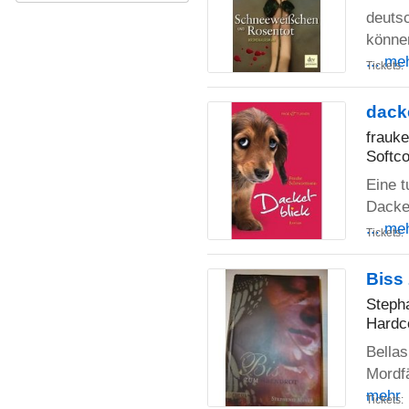
deutsc
können
... me
Tickets:
dack
frauk
Softco
Eine t
Dackel
... me
Tickets:
Biss
Steph
Hardc
Bellas
Mordfä
mehr
Tickets: