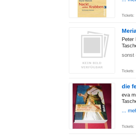
Tickets:
Meri
Peter 
Tasch
sonst 
Tickets:
die 
eva m
Tasch
... me
Tickets: