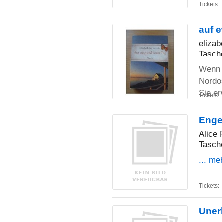
Tickets:
auf e
elizab
Tasch
Wenn 
Nordos
Sie e
Tickets:
Enge
Alice 
Tasch
... me
Tickets:
Unerb