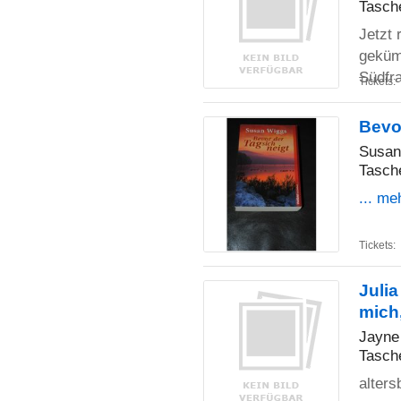
Tasch
Jetzt 
geküm
Südfr
Tickets:
Bevor
Susan
Tasch
... me
Tickets:
Julia
mich
Jayne
Tasch
alters