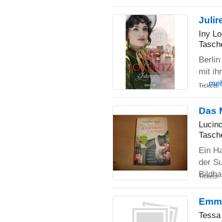
Juli
Iny Lo
Tasch
Berlin
mit ih
... me
Tickets:
Das 
Lucind
Tasch
Ein Ha
der Su
Bildh
Tickets:
Emma
Tessa