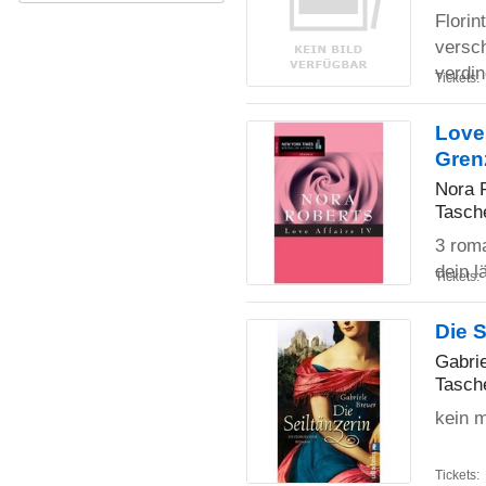
Florin
versc
verdin
Tickets:
Love 
Grenz
Nora 
Tasch
3 roma
dein l
Tickets:
Die S
Gabri
Tasch
kein 
Tickets: