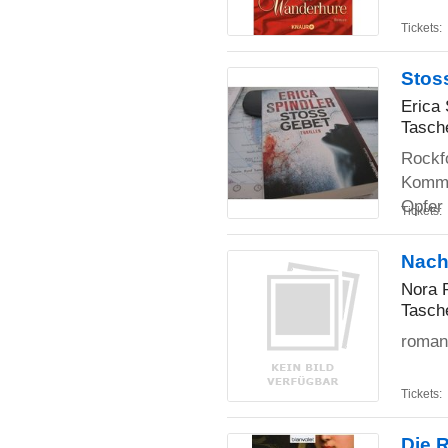
Tickets:
Stos
Erica 
Tasch
Rockfo
Kommi
Opfer
Tickets:
Nach
Nora 
Tasch
romant
Tickets:
Die 