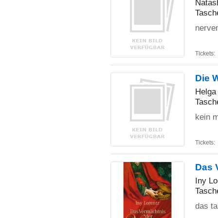
Natas
Tasch
nerven
Tickets:
Die 
Helga
Tasch
kein 
Tickets:
Das 
Iny Lo
Tasch
das ta