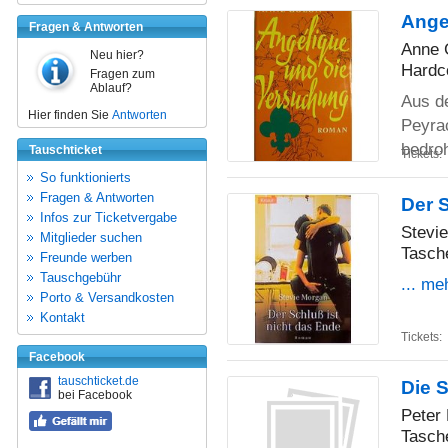
Ange
Fragen & Antworten
Anne 
Neu hier?
Hardc
Fragen zum
Ablauf?
Aus de
Hier finden Sie
Antworten
Peyra
bedroh
Tauschticket
Tickets:
So funktionierts
Fragen & Antworten
Der S
Infos zur Ticketvergabe
Stevi
Mitglieder suchen
Tasch
Freunde werben
Tauschgebühr
... me
Porto & Versandkosten
Kontakt
Tickets:
Facebook
tauschticket.de
Die 
bei Facebook
Peter
Tasch