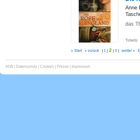
Anne 
Tasch
das TB
Tickets:
2
« Start
« zurück
|
1
|
|
3
|
weiter »
E
AGB
|
Datenschutz
|
Cookies
|
Presse
|
Impressum