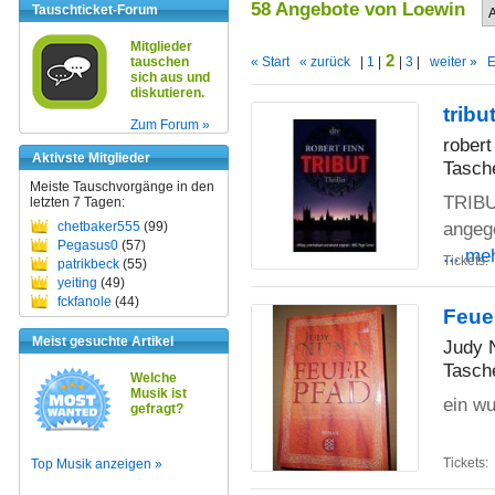
58 Angebote von Loewin
Tauschticket-Forum
Mitglieder
2
tauschen
« Start
« zurück
|
1
|
|
3
|
weiter »
E
sich aus und
diskutieren.
tribu
Zum Forum »
robert
Aktivste Mitglieder
Tasch
Meiste Tauschvorgänge in den
TRIBU
letzten 7 Tagen:
angege
chetbaker555
(99)
Pegasus0
(57)
... me
Tickets:
patrikbeck
(55)
yeiting
(49)
fckfanole
(44)
Feue
Meist gesuchte Artikel
Judy 
Tasch
Welche
Musik ist
ein w
gefragt?
Tickets:
Top Musik anzeigen »