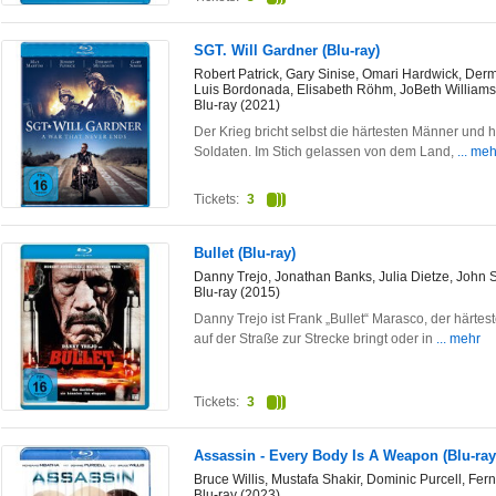
SGT. Will Gardner (Blu-ray)
Robert Patrick, Gary Sinise, Omari Hardwick, Derm
Luis Bordonada, Elisabeth Röhm, JoBeth Williams
Blu-ray (2021)
Der Krieg bricht selbst die härtesten Männer und 
Soldaten. Im Stich gelassen von dem Land,
... meh
Tickets:
3
Bullet (Blu-ray)
Danny Trejo, Jonathan Banks, Julia Dietze, John
Blu-ray (2015)
Danny Trejo ist Frank „Bullet“ Marasco, der härt
auf der Straße zur Strecke bringt oder in
... mehr
Tickets:
3
Assassin - Every Body Is A Weapon (Blu-ray
Bruce Willis, Mustafa Shakir, Dominic Purcell, 
Blu-ray (2023)