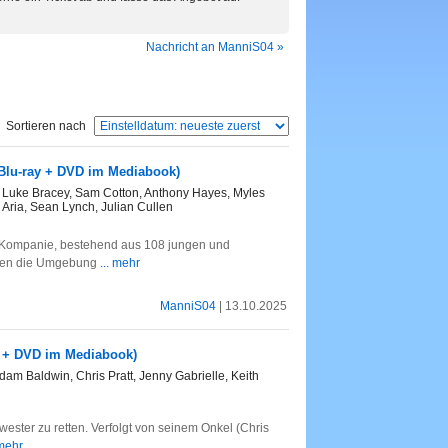
Nachricht an ManniS04 »
Sortieren nach
(Blu-ray + DVD im Mediabook)
, Luke Bracey, Sam Cotton, Anthony Hayes, Myles
 Aria, Sean Lynch, Julian Cullen
 Kompanie, bestehend aus 108 jungen und
mmen die Umgebung
... mehr
ManniS04
| 13.10.2025
ay + DVD im Mediabook)
m Baldwin, Chris Pratt, Jenny Gabrielle, Keith
ester zu retten. Verfolgt von seinem Onkel (Chris
 mehr