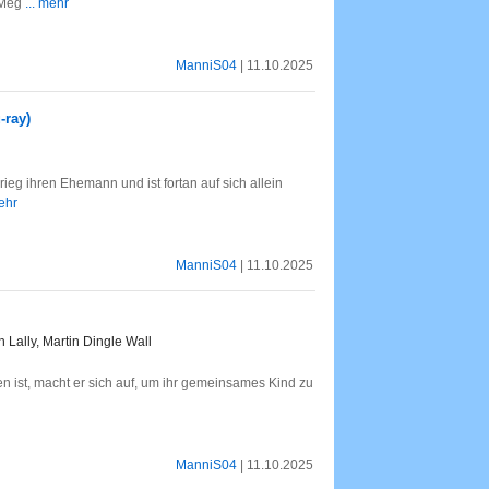
e Meg
... mehr
ManniS04
| 11.10.2025
-ray)
ieg ihren Ehemann und ist fortan auf sich allein
mehr
ManniS04
| 11.10.2025
Lally, Martin Dingle Wall
en ist, macht er sich auf, um ihr gemeinsames Kind zu
ManniS04
| 11.10.2025