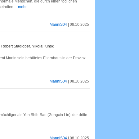
 normale Menschen, die durch einen tödlichen
Getroffen
... mehr
ManniS04
| 08.10.2025
 Robert Stadlober, Nikolai Kinski
nt Martin sein behütetes Elternhaus in der Provinz
ManniS04
| 08.10.2025
 mächtiger als Yen Shih-San (Gengxin Lin): der dritte
ManniS04
| 08.10.2025