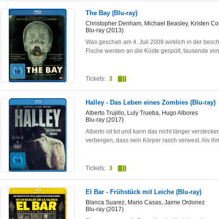
The Bay (Blu-ray)
Christopher Denham, Michael Beasley, Kristen Con
Blu-ray (2013)
Was geschah am 4. Juli 2009 wirklich in der besc
Fische werden an die Küste gespült, tausende vo
Tickets:
3
Halley - Das Leben eines Zombies (Blu-ray)
Alberto Trujillo, Luly Trueba, Hugo Albores
Blu-ray (2017)
Alberto ist tot und kann das nicht länger verstec
verbergen, dass sein Körper rasch verwest. Als i
Tickets:
3
El Bar - Frühstück mit Leiche (Blu-ray)
Blanca Suarez, Mario Casas, Jaime Ordonez
Blu-ray (2017)