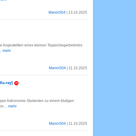
ManniS04
| 13.10.2025
ie Angestellten eines kleinen Teppichlegerbetriebs
... mehr
ManniS04
| 11.10.2025
Blu-ray)
uppe Astronomie-Studenten zu einem blutigen
ein
... mehr
ManniS04
| 11.10.2025