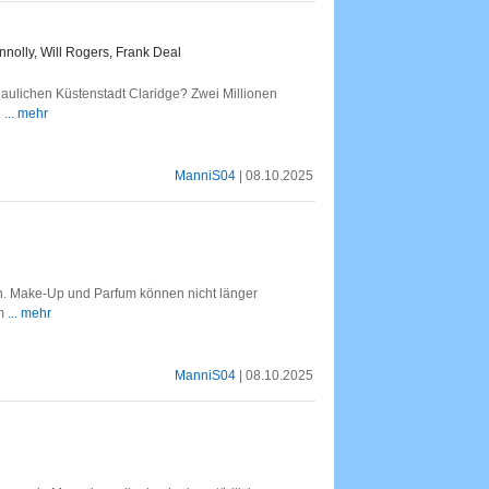
nolly, Will Rogers, Frank Deal
haulichen Küstenstadt Claridge? Zwei Millionen
n
... mehr
ManniS04
| 08.10.2025
ken. Make-Up und Parfum können nicht länger
hm
... mehr
ManniS04
| 08.10.2025