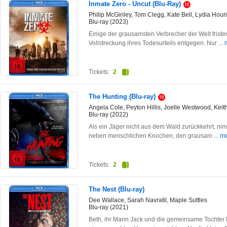
Inmate Zero - Uncut (Blu-Ray)
Philip McGinley, Tom Clegg, Kate Bell, Lydia Hour
Blu-ray (2023)
Einige der grausamsten Verbrecher der Welt fristen 
Vollstreckung ihres Todesurteils entgegen. Nur
...
Tickets:
2
The Hunting (Blu-ray)
Angela Cole, Peyton Hillis, Joelle Westwood, Keit
Blu-ray (2022)
Als ein Jäger nicht aus dem Wald zurückkehrt, nimm
neben menschlichen Knochen, den grausam
... m
Tickets:
2
The Nest (Blu-ray)
Dee Wallace, Sarah Navratil, Maple Suttles
Blu-ray (2021)
Beth, ihr Mann Jack und die gemeinsame Tochter