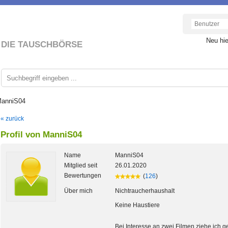
Neu hi
DIE TAUSCHBÖRSE
ManniS04
« zurück
Profil von ManniS04
Name
ManniS04
Mitglied seit
26.01.2020
Bewertungen
(
126
)
Über mich
Nichtraucherhaushalt
Keine Haustiere
Bei Interesse an zwei Filmen ziehe ich g