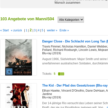
Wunsch zusammen
103 Angebote von ManniS04
2
« Start
« zurück
|
1
|
|
3
|
4
|
5
|
weiter »
Ende »
Danger Close - Die Schlacht von Long Tan 
Travis Fimmel, Nicholas Hamilton, Daniel Webber
Pollard, Richard Roxburgh, Lincoln Lewis, Mojean
Blu-ray (2019)
August 1966, Südvietnam: Major Smith und seine
unerfahrenen australischen Soldaten, durchkä
Tickets:
5
The Kid - Der Pfad des Gesetzlosen (Blu-r
Ethan Hawke, Vincent D'Onofrio, Dane DeHaan, Ada
Jardine
Blu-ray (2019)
Der 14-jährige Rio versucht das Leben seiner Schw
Pratt), der sie zur Prostitution zwingen will. Von
...