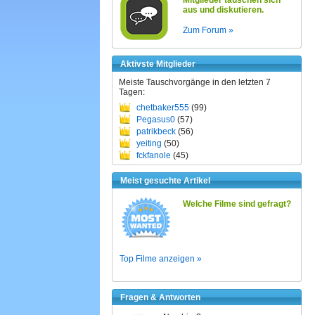
Mitglieder tauschen sich
aus und diskutieren.
Zum Forum »
Aktivste Mitglieder
Meiste Tauschvorgänge in den letzten 7
Tagen:
chetbaker555
(99)
Pegasus0
(57)
patrikbeck
(56)
yeiting
(50)
fckfanole
(45)
Meist gesuchte Artikel
Welche Filme sind gefragt?
Top Filme anzeigen »
Fragen & Antworten