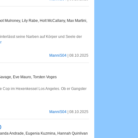
ot Mulroney, Lily Rabe, Holt McCallany, Max Martini,
hinterlässt seine Narben auf Körper und Seele der
r
ManniS04
| 08.10.2025
 Savage, Eve Mauro, Torsten Voges
este Cop im Hexenkessel Los Angeles. Ob er Gangster
ManniS04
| 08.10.2025
)
Fernanda Andrade, Eugenia Kuzmina, Hannah Quinlivan