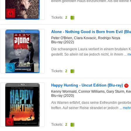
einem geerbten Haus einzurichten. Als die klein
Tickets:
2
Alone - Nothing Good is Born from Evil (Blu
Peter O'Brien, Clara Kovacic, Rodrigo Noya
Blu-ray (2022)
Die schwangere Laura verliert in einem brutalen Kr
gestellt. So allein ist sie jedoch nicht, in ihrem
... 
Tickets:
2
Happy Hunting - Uncut Edition (Blu-ray)
Kenny Wormald, Connor Williams, Gary Sturm, Ken 
Blu-ray (2020)
Als Warren erfährt, dass seine Exfreundin gestorb
treffen. Auf seiner Reise strandet er jedoch
... mehr
Tickets:
2