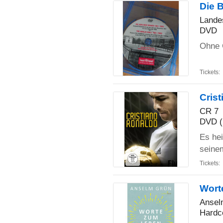
Die B
Lande
DVD
Ohne C
Tickets:
Cris
CR 7
DVD (
Es hei
seinem
Tickets:
Wort
Ansel
Hardc