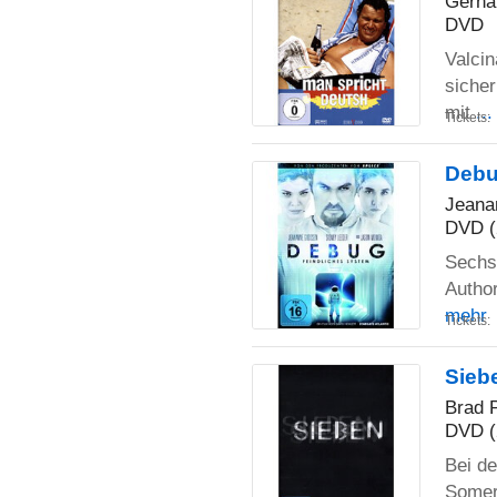
Gerhar
DVD
Valci
sicher
mit
..
Tickets:
Debu
Jeana
DVD (
Sechs 
Author
mehr
Tickets:
Sieb
Brad 
DVD (
Bei de
Somers