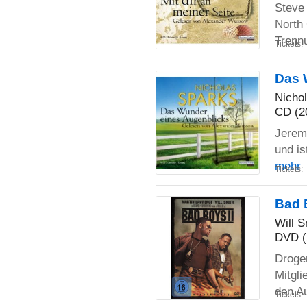
Steve 
North 
Trenn
Tickets:
Das 
Nicho
CD (2
Jerem
und is
mehr
Tickets:
Bad 
Will S
DVD (
Droge
Mitgli
den Au
Tickets: