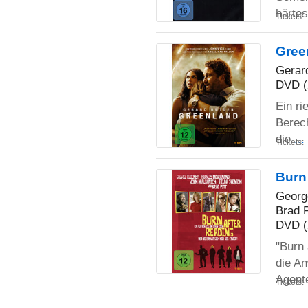
härte
Tickets:
Gree
Gerard
DVD (
Ein ri
Berech
die
..
Tickets:
Burn 
Georg
Brad P
DVD (
"Burn 
die An
Agen
Tickets: