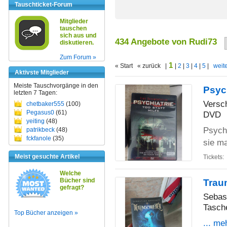
Tauschticket-Forum
Mitglieder
tauschen
sich aus und
434 Angebote von Rudi73
diskutieren.
Zum Forum »
1
« Start « zurück |
|
2
|
3
|
4
|
5
|
weite
Aktivste Mitglieder
Meiste Tauschvorgänge in den
Psych
letzten 7 Tagen:
Versc
chetbaker555
(100)
Pegasus0
(61)
DVD
yeiting
(48)
Psychi
patrikbeck
(48)
fckfanole
(35)
sie m
Meist gesuchte Artikel
Tickets:
Welche
Bücher sind
Trau
gefragt?
Sebas
Tasch
Top Bücher anzeigen »
... me