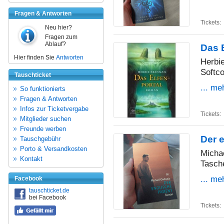
Fragen & Antworten
Tickets:
Neu hier?
Fragen zum
Ablauf?
Das E
Hier finden Sie
Antworten
Herbi
Softco
Tauschticket
... me
So funktionierts
Fragen & Antworten
Infos zur Ticketvergabe
Tickets:
Mitglieder suchen
Freunde werben
Der e
Tauschgebühr
Porto & Versandkosten
Micha
Kontakt
Tasch
... me
Facebook
tauschticket.de
bei Facebook
Tickets: