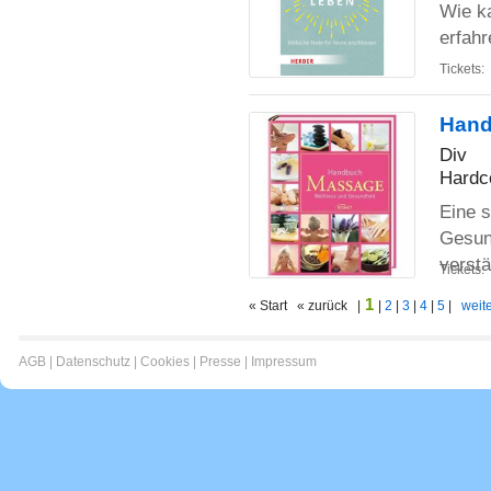
Wie ka
erfahr
Tickets:
Hand
Div
Hardc
Eine 
Gesun
verst
Tickets:
1
« Start « zurück |
|
2
|
3
|
4
|
5
|
weite
AGB
|
Datenschutz
|
Cookies
|
Presse
|
Impressum