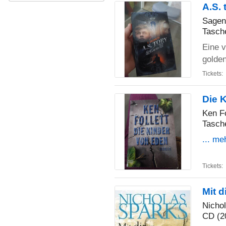
A.S. 
Sagen
Tasch
Eine v
golde
Tickets:
Die 
Ken Fo
Tasch
... me
Tickets:
Mit d
Nicho
CD (2