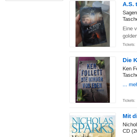
A.S. 
Sagen
Tasch
Eine v
golde
Tickets:
Die 
Ken Fo
Tasch
... me
Tickets:
Mit d
Nicho
CD (2