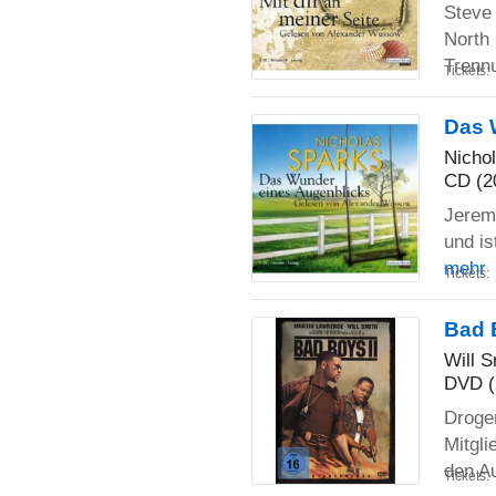
Steve 
North 
Trenn
Tickets:
Das 
Nicho
CD (2
Jerem
und is
mehr
Tickets:
Bad 
Will S
DVD (
Droge
Mitgli
den Au
Tickets: