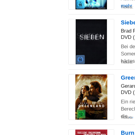
mehr
Tickets:
Sieb
Brad 
DVD (
Bei de
Somers
härte
Tickets:
Gree
Gerard
DVD (
Ein ri
Berech
die
..
Tickets:
Burn 