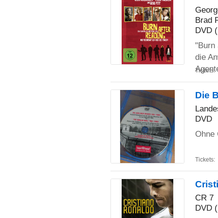
Georg
Brad P
DVD (
"Burn 
die An
Agen
Tickets:
Die B
Lande
DVD
Ohne C
Tickets:
Cris
CR 7
DVD (