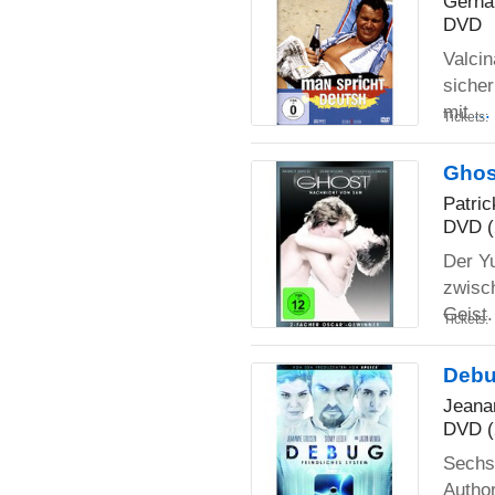
Gerhar
DVD
Valci
sicher
mit
..
Tickets:
Ghos
Patri
DVD (
Der Y
zwisch
Geist.
Tickets:
Debu
Jeana
DVD (
Sechs 
Author