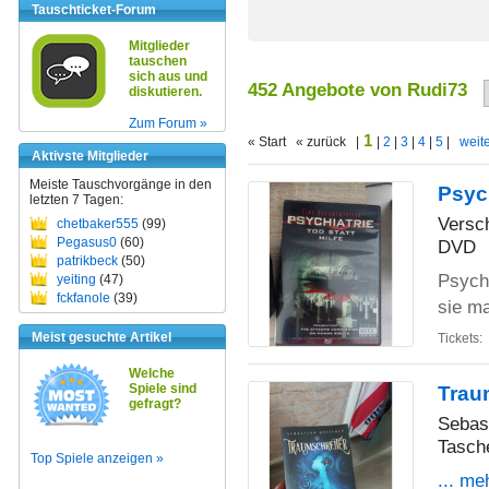
Tauschticket-Forum
Mitglieder
tauschen
sich aus und
452 Angebote von Rudi73
diskutieren.
Zum Forum »
1
« Start « zurück |
|
2
|
3
|
4
|
5
|
weite
Aktivste Mitglieder
Meiste Tauschvorgänge in den
Psych
letzten 7 Tagen:
Versc
chetbaker555
(99)
Pegasus0
(60)
DVD
patrikbeck
(50)
Psychi
yeiting
(47)
fckfanole
(39)
sie m
Meist gesuchte Artikel
Tickets:
Welche
Spiele sind
Trau
gefragt?
Sebas
Tasch
Top Spiele anzeigen »
... me