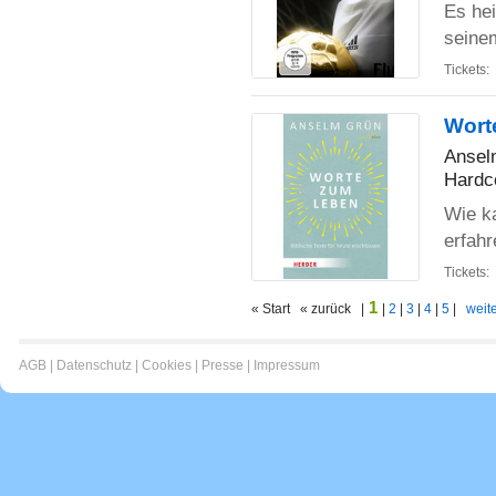
Es hei
seinem
Tickets:
Wort
Ansel
Hardc
Wie ka
erfahr
Tickets:
1
« Start « zurück |
|
2
|
3
|
4
|
5
|
weite
AGB
|
Datenschutz
|
Cookies
|
Presse
|
Impressum