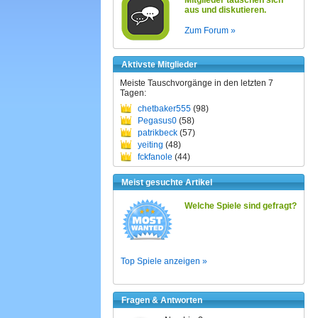
Mitglieder tauschen sich
aus und diskutieren.
Zum Forum »
Aktivste Mitglieder
Meiste Tauschvorgänge in den letzten 7
Tagen:
chetbaker555
(98)
Pegasus0
(58)
patrikbeck
(57)
yeiting
(48)
fckfanole
(44)
Meist gesuchte Artikel
Welche Spiele sind gefragt?
Top Spiele anzeigen »
Fragen & Antworten