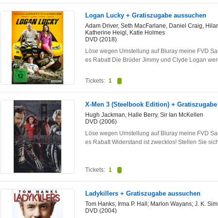
Logan Lucky + Gratiszugabe aussuchen
Adam Driver, Seth MacFarlane, Daniel Craig, Hil
Katherine Heigl, Katie Holmes
DVD (2018)
Löse wegen Umstellung auf Bluray meine FVD Sam
es Rabatt Die Brüder Jimmy und Clyde Logan we
Tickets:
1
X-Men 3 (Steelbook Edition) + Gratiszugab
Hugh Jackman, Halle Berry, Sir Ian McKellen
DVD (2006)
Löse wegen Umstellung auf Bluray meine FVD Sam
es Rabatt Widerstand ist zwecklos! Stellen Sie sic
Tickets:
1
Ladykillers + Gratiszugabe aussuchen
Tom Hanks; Irma P. Hall; Marlon Wayans; J. K. Si
DVD (2004)