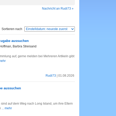
Nachricht an Rudi73 »
Sortieren nach
szugabe aussuchen
 Hoffman, Barbra Streisand
mlung auf, gerne melden bei Mehreren Artikeln gibt
 mehr
Rudi73
| 01.08.2026
abe aussuchen
sind auf dem Weg nach Long Island, um ihre Eltern
ei
... mehr