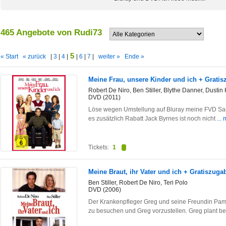
465 Angebote von Rudi73
5
« Start
« zurück
|
3
|
4
|
|
6
|
7
|
weiter »
Ende »
Meine Frau, unsere Kinder und ich + Grati
Robert De Niro, Ben Stiller, Blythe Danner, Dustin
DVD (2011)
Löse wegen Umstellung auf Bluray meine FVD Sam
es zusätzlich Rabatt Jack Byrnes ist noch nicht
...
Tickets:
1
Meine Braut, ihr Vater und ich + Gratiszug
Ben Stiller, Robert De Niro, Teri Polo
DVD (2006)
Der Krankenpfleger Greg und seine Freundin Pam 
zu besuchen und Greg vorzustellen. Greg plant b