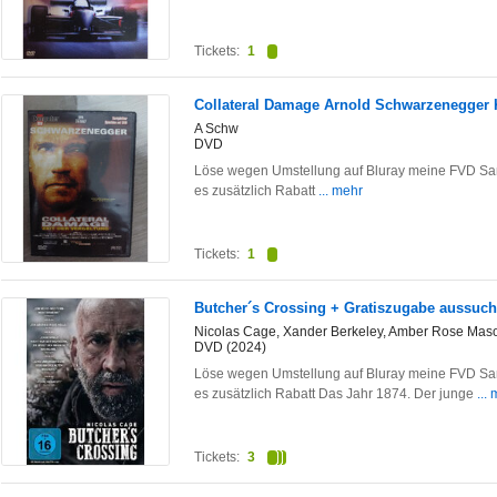
Tickets:
1
Collateral Damage Arnold Schwarzenegger 
A Schw
DVD
Löse wegen Umstellung auf Bluray meine FVD Sam
es zusätzlich Rabatt
... mehr
Tickets:
1
Butcher´s Crossing + Gratiszugabe aussuc
Nicolas Cage, Xander Berkeley, Amber Rose Maso
DVD (2024)
Löse wegen Umstellung auf Bluray meine FVD Sam
es zusätzlich Rabatt Das Jahr 1874. Der junge
...
Tickets:
3