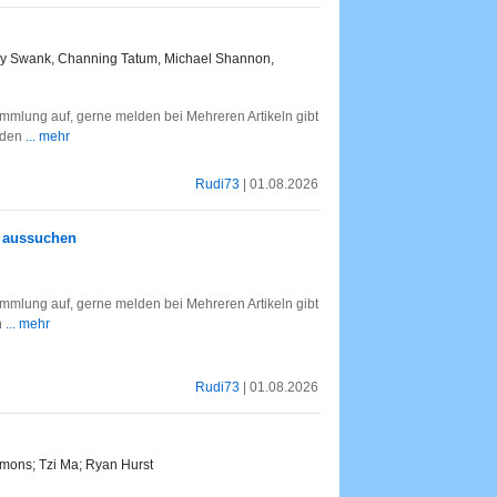
ary Swank, Channing Tatum, Michael Shannon,
mlung auf, gerne melden bei Mehreren Artikeln gibt
rden
... mehr
Rudi73
| 01.08.2026
e aussuchen
mlung auf, gerne melden bei Mehreren Artikeln gibt
h
... mehr
Rudi73
| 01.08.2026
mmons; Tzi Ma; Ryan Hurst