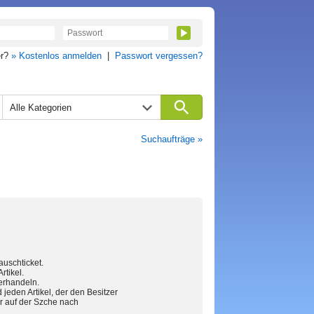
er?
» Kostenlos anmelden
|
Passwort vergessen?
Alle Kategorien
Suchaufträge »
auschticket.
rtikel.
erhandeln.
 jeden Artikel, der den Besitzer
r auf der Szche nach