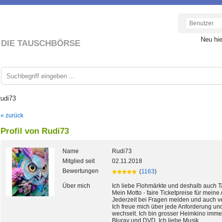
Neu hi
DIE TAUSCHBÖRSE
Rudi73
« zurück
Profil von Rudi73
Name
Rudi73
Mitglied seit
02.11.2018
Bewertungen
(
1163
)
Über mich
Ich liebe Flohmärkte und deshalb auch T
Mein Motto - faire Ticketpreise für meine A
Jederzeit bei Fragen melden und auch v
Ich freue mich über jede Anforderung und
wechselt. Ich bin grosser Heimkino imme
Bluray und DVD. Ich liebe Musik..