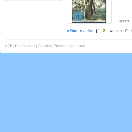
Tickets:
2
« Start
« zurück
|
1
|
| weiter » End
AGB
|
Datenschutz
|
Cookies
|
Presse
|
Impressum