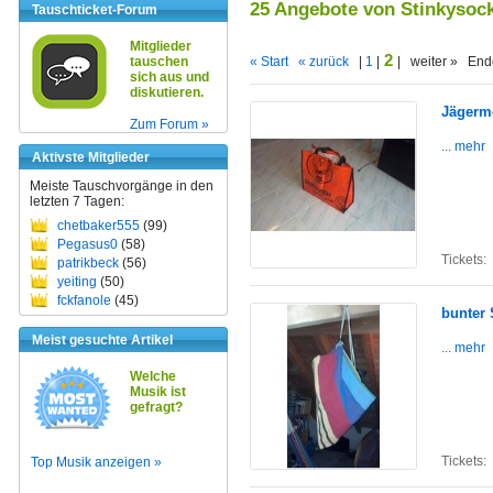
25 Angebote von Stinkysoc
Tauschticket-Forum
Mitglieder
2
tauschen
« Start
« zurück
|
1
|
| weiter » End
sich aus und
diskutieren.
Jägerme
Zum Forum »
... mehr
Aktivste Mitglieder
Meiste Tauschvorgänge in den
letzten 7 Tagen:
chetbaker555
(99)
Pegasus0
(58)
Tickets:
patrikbeck
(56)
yeiting
(50)
fckfanole
(45)
bunter 
Meist gesuchte Artikel
... mehr
Welche
Musik ist
gefragt?
Tickets:
Top Musik anzeigen »