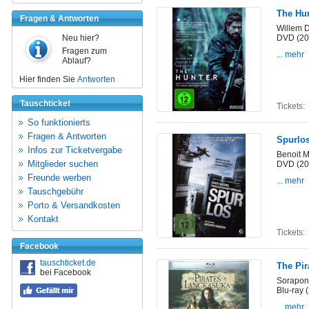
The Hun
Fragen & Antworten
Willem D
Neu hier?
DVD (20
Fragen zum
... mehr
Ablauf?
Hier finden Sie
Antworten
Tauschticket
Tickets:
So funktionierts
Fragen & Antworten
Spurlos
Infos zur Ticketvergabe
Benoit M
Mitglieder suchen
DVD (20
Freunde werben
... mehr
Tauschgebühr
Porto & Versandkosten
Kontakt
Tickets:
Facebook
tauschticket.de
The Pir
bei Facebook
Sorapon
Blu-ray 
... mehr