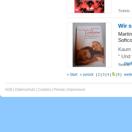
Tickets:
Wir 
Martin
Softco
Kaum w
" Und 
... me
Tickets:
5
« Start
« zurück
|
2
|
3
|
4
|
|
6
|
weite
AGB
|
Datenschutz
|
Cookies
|
Presse
|
Impressum