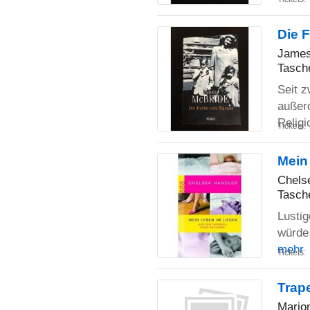
Die 
James
Tasch
Seit z
außero
Relig
Tickets:
Mein
Chelse
Tasch
Lustig
würde 
mehr
Tickets:
Trap
Mario