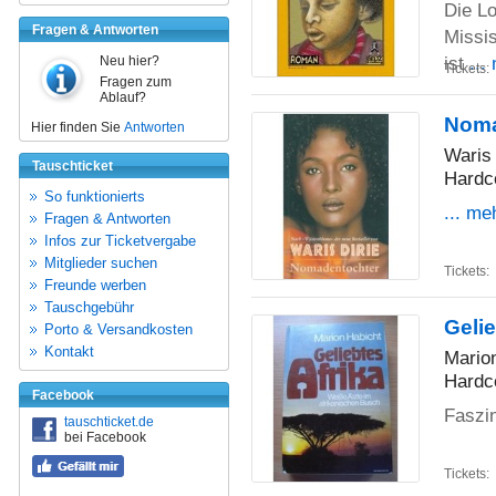
Die Lo
Fragen & Antworten
Missis
ist
...
Neu hier?
Tickets:
Fragen zum
Ablauf?
Noma
Hier finden Sie
Antworten
Waris 
Tauschticket
Hardc
So funktionierts
... me
Fragen & Antworten
Infos zur Ticketvergabe
Mitglieder suchen
Tickets:
Freunde werben
Tauschgebühr
Gelie
Porto & Versandkosten
Kontakt
Mario
Hardc
Facebook
Faszin
tauschticket.de
bei Facebook
Tickets: