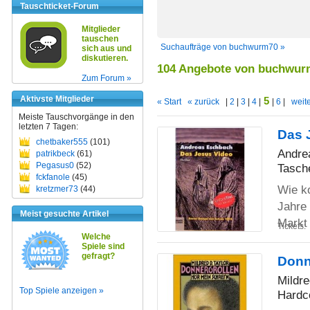
Tauschticket-Forum
Mitglieder
tauschen
Suchaufträge von buchwurm70 »
sich aus und
diskutieren.
104 Angebote von buchwur
Zum Forum »
Aktivste Mitglieder
5
« Start
« zurück
|
2
|
3
|
4
|
|
6
|
weite
Meiste Tauschvorgänge in den
letzten 7 Tagen:
Das 
chetbaker555
(101)
Andre
patrikbeck
(61)
Pegasus0
(52)
Tasch
fckfanole
(45)
Wie k
kretzmer73
(44)
Jahre 
Meist gesuchte Artikel
Mark
Tickets:
Welche
Spiele sind
gefragt?
Donn
Mildre
Top Spiele anzeigen »
Hardc