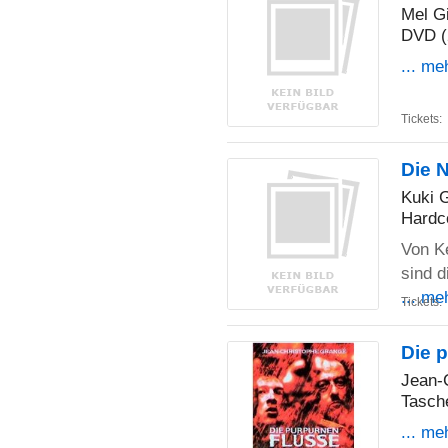
Mel G
DVD (
... me
Tickets:
Die 
Kuki 
Hardc
Von Ke
sind d
... me
Tickets:
Die 
Jean-
Tasch
... me