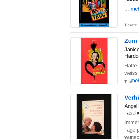
... me
Tickets:
Zum 
Janic
Hardc
Hatte
weiss 
... me
Tickets:
Verh
Angel
Tasch
Immer 
Tage p
wüns
Tickets: