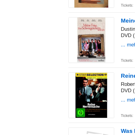
Tickets:
Meine
Dustin
DVD (
... me
Tickets:
Rein
Robert
DVD (
... me
Tickets:
Was 