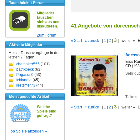
Tauschticket-Forum
Mitglieder
tauschen
sich aus und
41 Angebote von doreensc
diskutieren.
Zum Forum »
3
« Start
« zurück
|
1
|
2
|
| weiter » 
Aktivste Mitglieder
Meiste Tauschvorgänge in den
Adesso
letzten 7 Tagen:
Eros Ram
chetbaker555
(101)
CD (198
patrikbeck
(63)
Sehr gut
Pegasus0
(53)
fckfanole
(45)
kretzmer73
(44)
Meist gesuchte Artikel
Tickets:
3
Welche
« Start
« zurück
|
1
|
2
|
| weiter » 
Spiele sind
gefragt?
Top Spiele anzeigen »