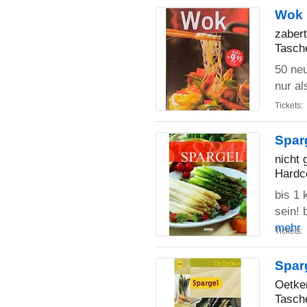
Wok
zaber
Tasch
50 neu
nur al
Tickets:
Spar
nicht 
Hardc
bis 1
sein! 
mehr
Tickets:
Spar
Oetke
Tasch