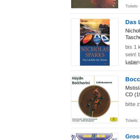
Tickets:
Das 
Nicho
Tasch
bis 1
sein! 
Leben
Tickets:
Bocch
Mstisl
CD (1
bitte
Tickets:
Gross