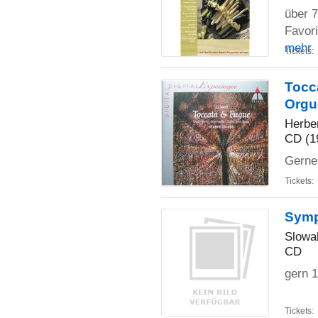
über 7
Favor
mehr
Tickets:
Tocc
Orgu
Herbe
CD (1
Gerne 
Tickets:
Symp
Slowa
CD
gern 1
Tickets: