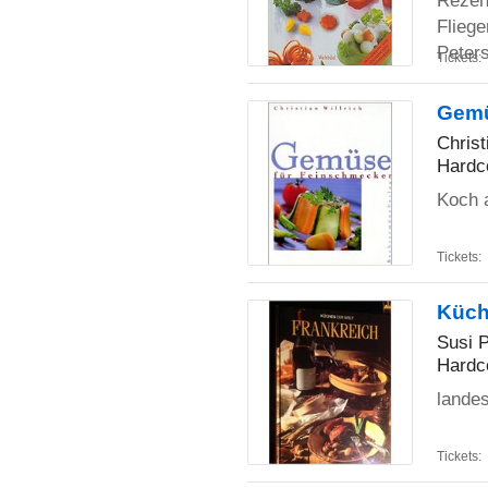
Rezen
Fliege
Peters
Tickets:
Gemü
Christ
Hardc
Koch 
Tickets:
Küch
Susi P
Hardc
lande
Tickets: