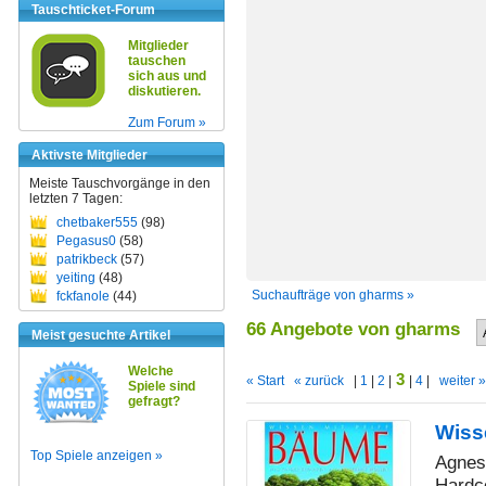
Tauschticket-Forum
Mitglieder
tauschen
sich aus und
diskutieren.
Zum Forum »
Aktivste Mitglieder
Meiste Tauschvorgänge in den
letzten 7 Tagen:
chetbaker555
(98)
Pegasus0
(58)
patrikbeck
(57)
yeiting
(48)
Suchaufträge von gharms »
fckfanole
(44)
66 Angebote von gharms
Meist gesuchte Artikel
Welche
3
« Start
« zurück
|
1
|
2
|
|
4
|
weiter »
Spiele sind
gefragt?
Wiss
Top Spiele anzeigen »
Agnes
Hardc