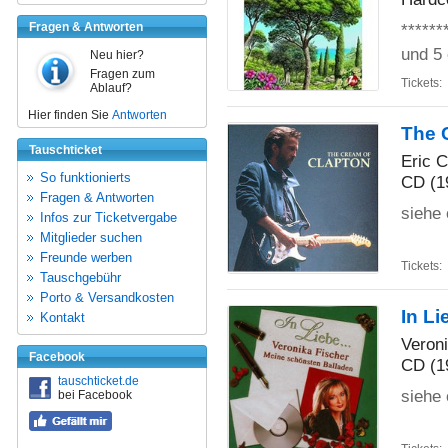
Fragen & Antworten
******
und 5 
Neu hier?
Fragen zum
Tickets:
Ablauf?
Hier finden Sie
Antworten
The 
Tauschticket
Eric C
So funktionierts
CD (1
Fragen & Antworten
siehe 
Infos zur Ticketvergabe
Mitglieder suchen
Freunde werben
Tickets:
Tauschgebühr
Porto & Versandkosten
In Li
Kontakt
Veron
Facebook
CD (1
tauschticket.de
siehe 
bei Facebook