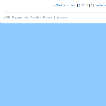
3
« Start
« zurück
|
1
|
2
|
|
4
|
weiter »
AGB
|
Datenschutz
|
Cookies
|
Presse
|
Impressum