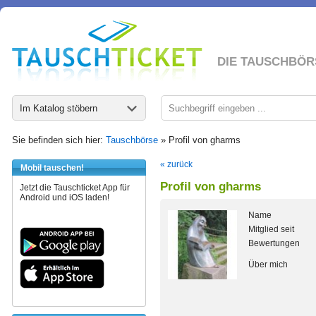
DIE TAUSCHBÖR
Im Katalog stöbern
Sie befinden sich hier:
Tauschbörse
» Profil von gharms
« zurück
Mobil tauschen!
Profil von gharms
Jetzt die Tauschticket App für
Android und iOS laden!
Name
Mitglied seit
Bewertungen
Über mich