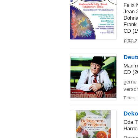
Felix 
Jean 
Dohnan
Frank
CD (1
bitte 
Tickets:
Deut
Manfr
CD (2
gerne
versch
Tickets:
Deko
Oda Ti
Hardc