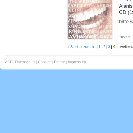
Alanis
CD (1
bitte 
Tickets:
4
« Start
« zurück
|
1
|
2
|
3
|
| weiter 
AGB
|
Datenschutz
|
Cookies
|
Presse
|
Impressum