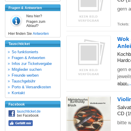
Fragen & Antworten
gern a
Neu hier?
Fragen zum
Tickets:
Ablauf?
Hier finden Sie
Antworten
Wok -
Tauschticket
Anle
So funktionierts
Kochb
Fragen & Antworten
Hardc
Infos zur Ticketvergabe
gern e
Mitglieder suchen
Freunde werben
jeweil
Tauschgebühr
aber
.
Tickets:
Porto & Versandkosten
Kontakt
Viol
Facebook
Salva
tauschticket.de
CD (1
bei Facebook
bitte 