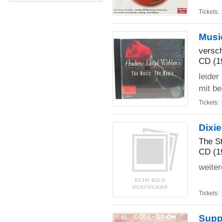
Tickets:
Musi
versc
CD (1
leider
mit be
Tickets:
Dixi
The St
CD (1
weite
Tickets:
Supp