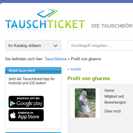
DIE TAUSCHBÖR
Im Katalog stöbern
Sie befinden sich hier:
Tauschbörse
» Profil von gharms
« zurück
Mobil tauschen!
Profil von gharms
Jetzt die Tauschticket App für
Android und iOS laden!
Name
Mitglied seit
Bewertungen
Über mich