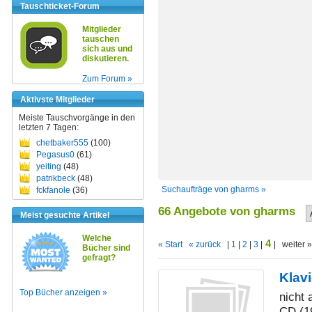
Tauschticket-Forum
Mitglieder
tauschen
sich aus und
diskutieren.
Zum Forum »
Aktivste Mitglieder
Meiste Tauschvorgänge in den
letzten 7 Tagen:
chetbaker555
(100)
Pegasus0
(61)
yeiting
(48)
patrikbeck
(48)
Suchaufträge von gharms »
fckfanole
(36)
66 Angebote von gharms
Meist gesuchte Artikel
Welche
4
« Start
« zurück
|
1
|
2
|
3
|
| weiter 
Bücher sind
gefragt?
Klav
Top Bücher anzeigen »
nicht
CD (1