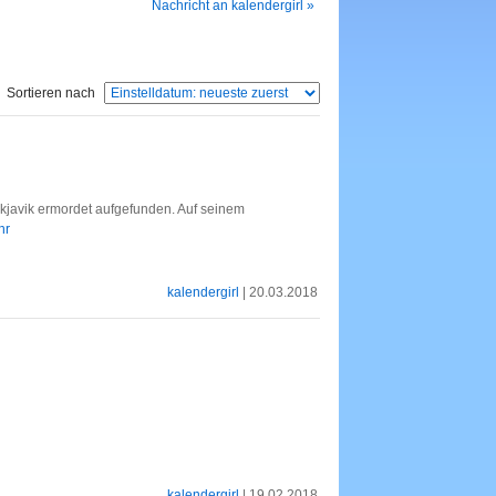
Nachricht an kalendergirl »
Sortieren nach
kjavik ermordet aufgefunden. Auf seinem
hr
kalendergirl
| 20.03.2018
kalendergirl
| 19.02.2018