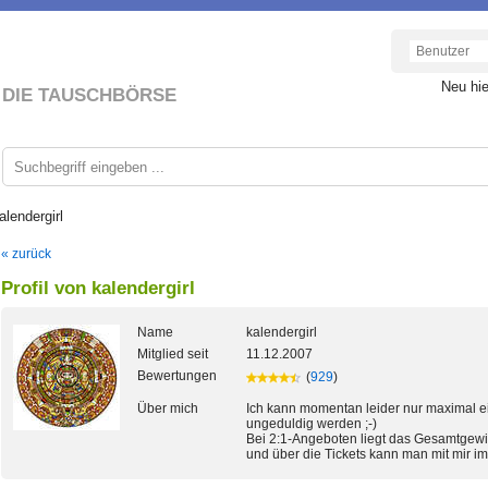
Neu hi
DIE TAUSCHBÖRSE
alendergirl
« zurück
Profil von kalendergirl
Name
kalendergirl
Mitglied seit
11.12.2007
Bewertungen
(
929
)
Über mich
Ich kann momentan leider nur maximal ei
ungeduldig werden ;-)
Bei 2:1-Angeboten liegt das Gesamtgewic
und über die Tickets kann man mit mir im