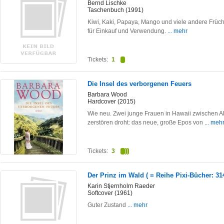
Bernd Lischke
Taschenbuch (1991)
Kiwi, Kaki, Papaya, Mango und viele andere Frücht
für Einkauf und Verwendung.
... mehr
Tickets:
1
Die Insel des verborgenen Feuers
Barbara Wood
Hardcover (2015)
Wie neu. Zwei junge Frauen in Hawaii zwischen Ab
zerstören droht: das neue, große Epos von
... meh
Tickets:
3
Der Prinz im Wald ( = Reihe Pixi-Bücher: 31
Karin Stjernholm Raeder
Softcover (1961)
Guter Zustand
... mehr