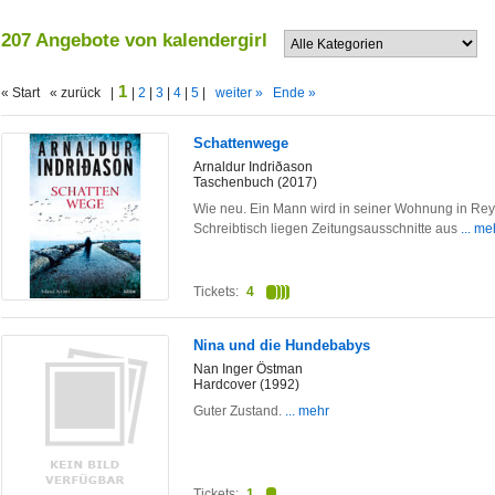
207 Angebote von kalendergirl
1
« Start « zurück |
|
2
|
3
|
4
|
5
|
weiter »
Ende »
Schattenwege
Arnaldur Indriðason
Taschenbuch (2017)
Wie neu. Ein Mann wird in seiner Wohnung in Rey
Schreibtisch liegen Zeitungsausschnitte aus
... me
Tickets:
4
Nina und die Hundebabys
Nan Inger Östman
Hardcover (1992)
Guter Zustand.
... mehr
Tickets:
1