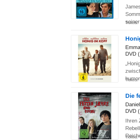
James 
Sommer
seine
Tickets:
Honi
Emma T
DVD (
„Honig
zwisc
humor
Tickets:
Die f
Daniel
DVD (
Ihren 
Rebell
Reic
Tickets: