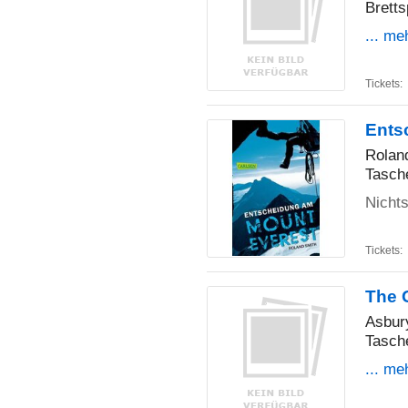
Bretts
... me
Tickets:
Ents
Rolan
Tasch
Nicht
Tickets:
The 
Asbur
Tasch
... me