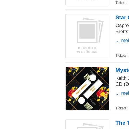
Tickets:
Star 
Ospr
Bretts
... me
Tickets:
Myst
Keith 
CD (2
... me
Tickets:
The 