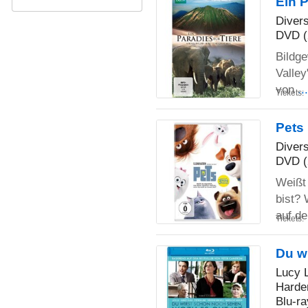
Ein P
Diver
DVD (
Bildge
Valle
von
..
Tickets:
Pets
Diver
DVD (
Weißt
bist? 
auf d
Tickets:
Du w
Lucy 
Harde
Blu-ra