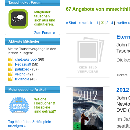
Tauschticket-Forum
67 Angebote von mmechthi
Mitglieder
tauschen
sich aus und
2
« Start
« zurück
|
1
|
|
3
|
4
|
weiter »
diskutieren.
Zum Forum »
Etern
Aktivste Mitglieder
John 
Meiste Tauschvorgänge in den
Tasch
letzten 7 Tagen:
Dickes
chetbaker555
(98)
Pegasus0
(58)
patrikbeck
(57)
yeiting
(49)
Tickets:
fckfanole
(43)
2012
Meist gesuchte Artikel
John C
Welche
Newto
Hörbücher &
Hörspiele
DVD (
sind gefragt?
Im Jah
Top Hörbücher & Hörspiele
bestät
anzeigen »