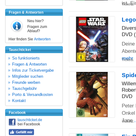
ist. E
Tickets:
Fragen & Antworten
Lego
Neu hier?
Fragen zum
Diver
Ablauf?
DVD (
Hier finden Sie
Antworten
Deine
Tauschticket
Abente
mehr
So funktionierts
Tickets:
Fragen & Antworten
Infos zur Ticketvergabe
Spid
Mitglieder suchen
Freunde werben
Willem
Tauschgebühr
Rober
Porto & Versandkosten
DVD
Kontakt
Peter 
Onkel
Facebook
Jane
tauschticket.de
Tickets:
bei Facebook