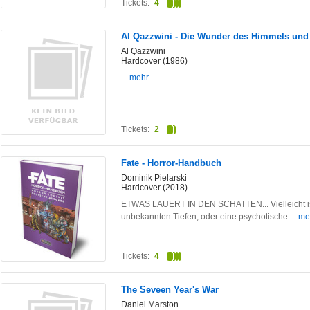
Tickets:
4
Al Qazzwini - Die Wunder des Himmels und
Al Qazzwini
Hardcover (1986)
... mehr
Tickets:
2
Fate - Horror-Handbuch
Dominik Pielarski
Hardcover (2018)
ETWAS LAUERT IN DEN SCHATTEN... Vielleicht ist e
unbekannten Tiefen, oder eine psychotische
... m
Tickets:
4
The Seveen Year's War
Daniel Marston