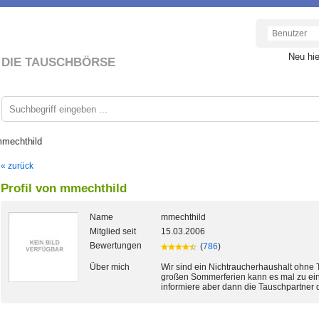
Neu hi
DIE TAUSCHBÖRSE
mmechthild
« zurück
Profil von mmechthild
Name
mmechthild
Mitglied seit
15.03.2006
Bewertungen
(
786
)
Über mich
Wir sind ein Nichtraucherhaushalt ohne T
großen Sommerferien kann es mal zu ei
informiere aber dann die Tauschpartner 