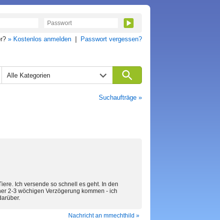
er?
» Kostenlos anmelden
|
Passwort vergessen?
Alle Kategorien
Suchaufträge »
iere. Ich versende so schnell es geht. In den
ner 2-3 wöchigen Verzögerung kommen - ich
darüber.
Nachricht an mmechthild »