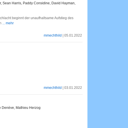
or, Sean Harris, Paddy Considine, David Hayman,
 Schlacht beginnt der unaufhaltsame Aufstieg des
on
... mehr
mmechthild
| 05.01.2022
mmechthild
| 03.01.2022
e Denève, Mathieu Herzog