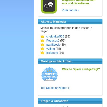
Mitglieder tauschen sich
aus und diskutieren.
Zum Forum »
Aktivste Mitglieder
Meiste Tauschvorgänge in den letzten 7
Tagen:
chetbaker555
(99)
Pegasus0
(59)
patrikbeck
(49)
yeiting
(48)
fckfanole
(39)
Meist gesuchte Artikel
Welche Spiele sind gefragt?
Top Spiele anzeigen »
Fragen & Antworten