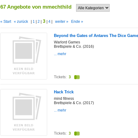
67 Angebote von mmechthild
3
« Start
« zurück
|
1
|
2
|
|
4
|
weiter »
Ende »
Beyond the Gates of Antares The Dice Gam
Warlord Games
Brettspiele & Co. (2016)
... mehr
Tickets:
3
Hack Trick
mind fitness
Brettspiele & Co. (2017)
... mehr
Tickets:
3