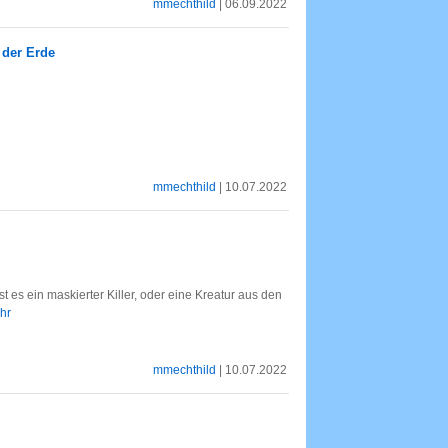
mmechthild
| 06.09.2022
 der Erde
mmechthild
| 10.07.2022
s ein maskierter Killer, oder eine Kreatur aus den
ehr
mmechthild
| 10.07.2022