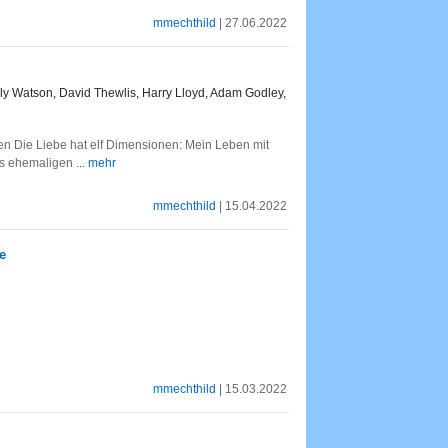
mmechthild
| 27.06.2022
ly Watson, David Thewlis, Harry Lloyd, Adam Godley,
n Die Liebe hat elf Dimensionen: Mein Leben mit
es ehemaligen
... mehr
mmechthild
| 15.04.2022
e
mmechthild
| 15.03.2022