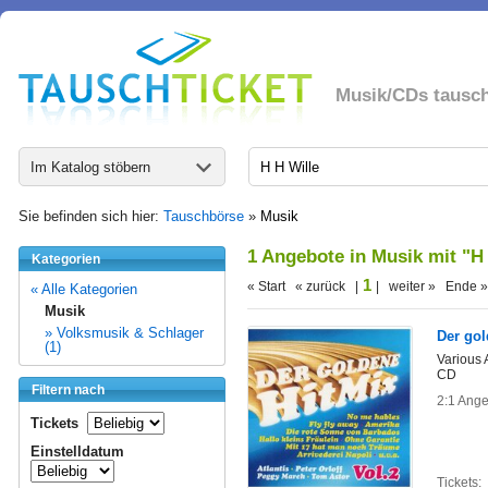
Musik/CDs tausc
Im Katalog stöbern
Sie befinden sich hier:
Tauschbörse
»
Musik
1 Angebote in Musik mit "H
Kategorien
1
« Start « zurück |
| weiter » Ende »
« Alle Kategorien
Musik
» Volksmusik & Schlager
Der gol
(1)
Various A
CD
Filtern nach
2:1 Ange
Tickets
Einstelldatum
Tickets: