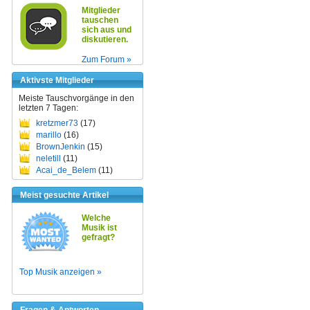
Mitglieder
tauschen
sich aus und
diskutieren.
Zum Forum »
Aktivste Mitglieder
Meiste Tauschvorgänge in den
letzten 7 Tagen:
kretzmer73
(17)
marillo
(16)
BrownJenkin
(15)
neletill
(11)
Acai_de_Belem
(11)
Meist gesuchte Artikel
Welche
Musik ist
gefragt?
Top Musik anzeigen »