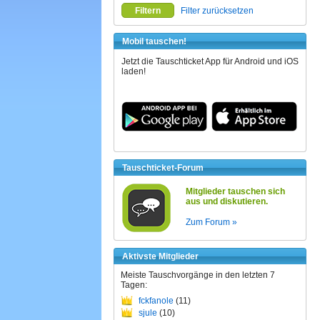
Filtern
Filter zurücksetzen
Mobil tauschen!
Jetzt die Tauschticket App für Android und iOS
laden!
Tauschticket-Forum
Mitglieder tauschen sich
aus und diskutieren.
Zum Forum »
Aktivste Mitglieder
Meiste Tauschvorgänge in den letzten 7
Tagen:
fckfanole
(11)
sjule
(10)