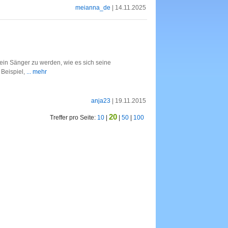
meianna_de
| 14.11.2025
s ein Sänger zu werden, wie es sich seine
Beispiel,
... mehr
anja23
| 19.11.2015
20
Treffer pro Seite:
10
|
|
50
|
100