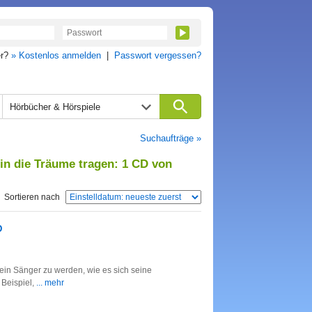
er?
» Kostenlos anmelden
|
Passwort vergessen?
Hörbücher & Hörspiele
Suchaufträge »
in die Träume tragen: 1 CD von
Sortieren nach
D
s ein Sänger zu werden, wie es sich seine
Beispiel,
... mehr