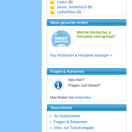
Ludon
(9)
jennis_kinderbuch
(6)
LutherNiles
(5)
Meist gesuchte Artikel
Welche Hörbücher &
Hörspiele sind gefragt?
Top Hörbücher & Hörspiele anzeigen »
Fragen & Antworten
Neu hier?
Fragen zum Ablauf?
Hier finden Sie
Antworten
Tauschticket
So funktionierts
Fragen & Antworten
Infos zur Ticketvergabe