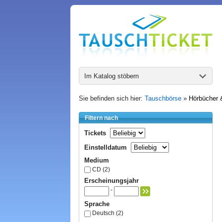
Im Katalog stöbern
Sie befinden sich hier:
Tauschbörse
»
Hörbücher 
Filtern nach
Tickets
Einstelldatum
Medium
CD (2)
Erscheinungsjahr
-
Sprache
Deutsch (2)