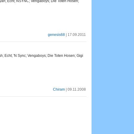
iyah; Echt; NSYNC; Vengaboys; Die Toten Hosen;
genesis68
| 17.09.2011
h; Echt; 'N Sync; Vengaboys; Die Toten Hosen; Gigi
Chiram
| 09.11.2008