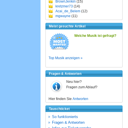
BrownJenkin
(15)
kretzmer73
(14)
Acai_de_Belem
(12)
mgwayne
(11)
Meist gesuchte Artikel
Welche Musik ist gefragt?
Top Musik anzeigen »
Fragen & Antworten
Neu hier?
Fragen zum Ablauf?
Hier finden Sie
Antworten
Tauschticket
So funktionierts
Fragen & Antworten