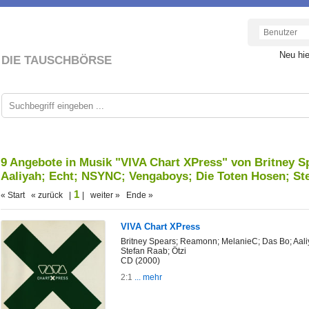
Neu hi
DIE TAUSCHBÖRSE
9 Angebote in Musik "VIVA Chart XPress" von Britney 
Aaliyah; Echt; NSYNC; Vengaboys; Die Toten Hosen; St
1
« Start « zurück |
| weiter » Ende »
VIVA Chart XPress
Britney Spears; Reamonn; MelanieC; Das Bo; Aal
Stefan Raab; Ötzi
CD (2000)
2:1
... mehr