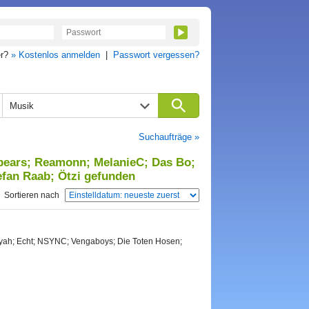
er?
» Kostenlos anmelden
|
Passwort vergessen?
Musik
Suchaufträge »
Spears; Reamonn; MelanieC; Das Bo;
efan Raab; Ötzi gefunden
Sortieren nach
iyah; Echt; NSYNC; Vengaboys; Die Toten Hosen;