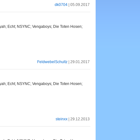
dk0704
| 05.09.2017
iyah; Echt; NSYNC; Vengaboys; Die Toten Hosen;
FeldwebelSchultz
| 29.01.2017
iyah; Echt; NSYNC; Vengaboys; Die Toten Hosen;
steinxx
| 29.12.2013