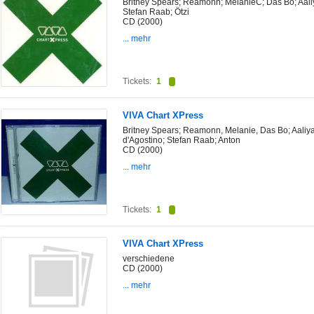
Britney Spears; Reamonn; MelanieC; Das Bo; Aal
Stefan Raab; Ötzi
CD (2000)
... mehr
Tickets:
1
VIVA Chart XPress
Britney Spears; Reamonn, Melanie, Das Bo; Aaliya
d'Agostino; Stefan Raab; Anton
CD (2000)
... mehr
Tickets:
1
VIVA Chart XPress
verschiedene
CD (2000)
... mehr