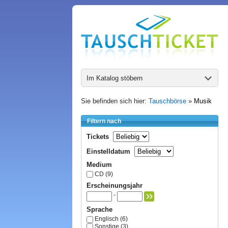
Im Katalog stöbern
Sie befinden sich hier:
Tauschbörse
»
Musik
Filtern nach
Tickets
Einstelldatum
Medium
CD (9)
Erscheinungsjahr
-
Sprache
Englisch (6)
Sonstige (3)