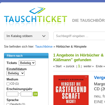
DIE TAUSCHBÖR
Im Katalog stöbern
Sie befinden sich hier:
Tauschbörse
»
Hörbücher & Hörspiele
1 Angebote in Hörbücher & 
Filtern nach
Käßmann" gefunden
Tickets
1
« Start « zurück |
| weiter » Ende »
Einstelldatum
Verge
Medium
Margo
CD (1)
CD (2
Erscheinungsjahr
-
neu, 
Sprache
EINE 
Deutsch (1)