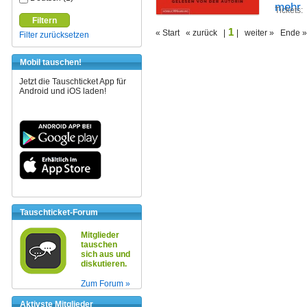
mehr
Tickets:
Filtern
1
« Start « zurück |
| weiter » Ende »
Filter zurücksetzen
Mobil tauschen!
Jetzt die Tauschticket App für
Android und iOS laden!
Tauschticket-Forum
Mitglieder
tauschen
sich aus und
diskutieren.
Zum Forum »
Aktivste Mitglieder