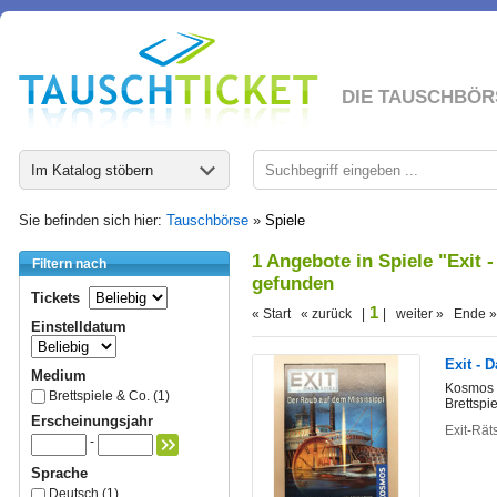
DIE TAUSCHBÖR
Im Katalog stöbern
Sie befinden sich hier:
Tauschbörse
»
Spiele
1 Angebote in Spiele "Exit 
Filtern nach
gefunden
Tickets
1
« Start « zurück |
| weiter » Ende »
Einstelldatum
Exit - 
Medium
Kosmos 
Brettspiele & Co. (1)
Brettspi
Erscheinungsjahr
Exit-Rät
-
Sprache
Deutsch (1)