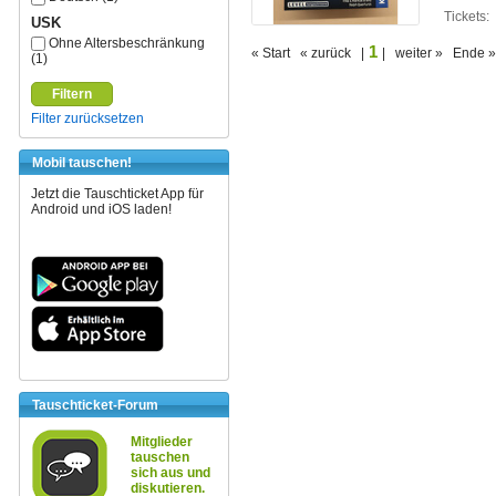
Tickets:
USK
Ohne Altersbeschränkung
1
« Start « zurück |
| weiter » Ende »
(1)
Filtern
Filter zurücksetzen
Mobil tauschen!
Jetzt die Tauschticket App für
Android und iOS laden!
Tauschticket-Forum
Mitglieder
tauschen
sich aus und
diskutieren.