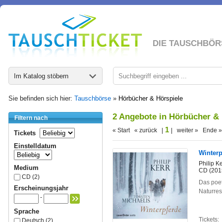
DIE TAUSCHBÖR
Im Katalog stöbern
Sie befinden sich hier:
Tauschbörse
»
Hörbücher & Hörspiele
2 Angebote in Hörbücher & 
Filtern nach
1
« Start « zurück |
| weiter » Ende »
Tickets
Einstelldatum
Winterp
Philip Ke
Medium
CD (201
CD (2)
Das poet
Erscheinungsjahr
Naturre
-
Sprache
Tickets:
Deutsch (2)