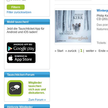
Filtern
Winterp
Filter zurücksetzen
Philip Ke
CD (201
Mobil tauschen!
Das poet
Jetzt die Tauschticket App für
Naturre
Android und iOS laden!
Tickets:
1
« Start « zurück |
| weiter » Ende »
Tauschticket-Forum
Mitglieder
tauschen
sich aus und
diskutieren.
Zum Forum »
Aktivste Mitglieder