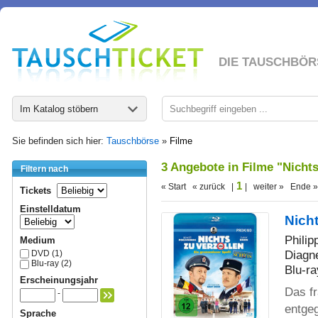
DIE TAUSCHBÖR
Im Katalog stöbern
Sie befinden sich hier:
Tauschbörse
»
Filme
3 Angebote in Filme "Nicht
Filtern nach
1
« Start « zurück |
| weiter » Ende »
Tickets
Einstelldatum
Nicht
Phili
Medium
Diagne
DVD (1)
Blu-ray (2)
Blu-ra
Erscheinungsjahr
Das f
-
entgeg
Sprache