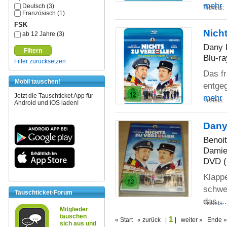
mehr
Deutsch (3)
Tickets:
Französisch (1)
FSK
Nicht
ab 12 Jahre (3)
Dany 
Filtern
Blu-ra
Filter zurücksetzen
Das f
Mobil tauschen!
entgeg
Jetzt die Tauschticket App für
mehr
Tickets:
Android und iOS laden!
Dany
Benoit
Dami
DVD (
Klappe
schwer
Tauschticket-Forum
das
..
Tickets:
Mitglieder
tauschen
1
« Start « zurück |
| weiter » Ende »
sich aus und