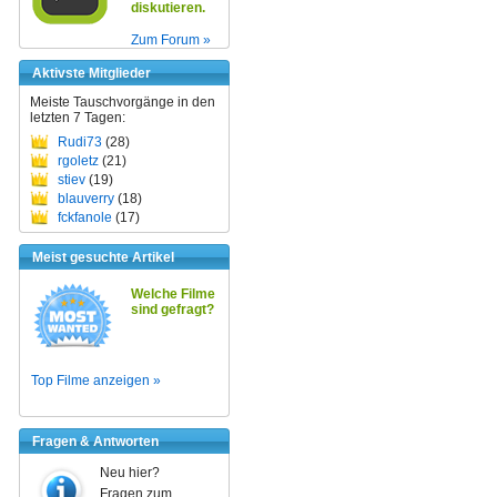
diskutieren.
Zum Forum »
Aktivste Mitglieder
Meiste Tauschvorgänge in den
letzten 7 Tagen:
Rudi73
(28)
rgoletz
(21)
stiev
(19)
blauverry
(18)
fckfanole
(17)
Meist gesuchte Artikel
Welche Filme
sind gefragt?
Top Filme anzeigen »
Fragen & Antworten
Neu hier?
Fragen zum