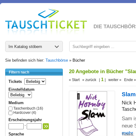
DIE TAUSCHBÖR
Im Katalog stöbern
Sie befinden sich hier:
Tauschbörse
»
Bücher
20 Angebote in Bücher "Sl
Filtern nach
1
« Start « zurück |
| weiter » Ende »
Tickets
Einstelldatum
Slam
Nick 
Medium
Tasch
Taschenbuch (16)
Hardcover (4)
Sam is
Erscheinungsjahr
neue S
-
mehr
Sprache
Tickets: