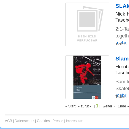
SLA
Nick 
Tasch
2:1-T
togeth
mehr
Tickets:
Slam
Hornb
Tasch
Sam li
Skateb
mehr
Tickets:
1
« Start « zurück |
| weiter » Ende »
AGB
|
Datenschutz
|
Cookies
|
Presse
|
Impressum