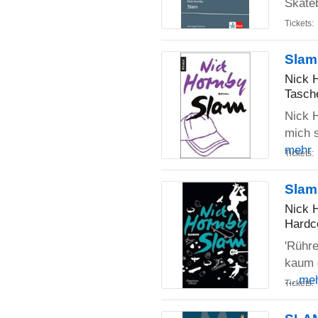
Skateb
Tickets:
Slam
Nick 
Tasch
Nick H
mich s
mehr
Tickets:
Slam
Nick 
Hardc
'Rühr
kaum g
... me
Tickets: