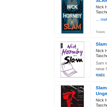
SLA
Nick 
Tasch
... me
Tickets:
Slam
Nick 
Tasch
Sam is
neue S
mehr
Tickets:
Slam
Ungek
Nick 
Tasch