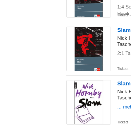
1:4 Sc
Hawk,
Tickets:
Slam
Nick 
Tasch
2:1 Ta
Tickets:
Slam
Nick 
Tasch
... me
Tickets: