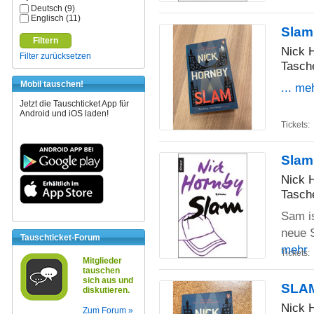
Deutsch (9)
Englisch (11)
Slam
Filtern
Nick 
Filter zurücksetzen
Tasch
Mobil tauschen!
... me
Jetzt die Tauschticket App für
Android und iOS laden!
Tickets:
Slam
Nick 
Tasch
Sam is
neue S
Tauschticket-Forum
mehr
Tickets:
Mitglieder
tauschen
sich aus und
SLA
diskutieren.
Nick 
Zum Forum »