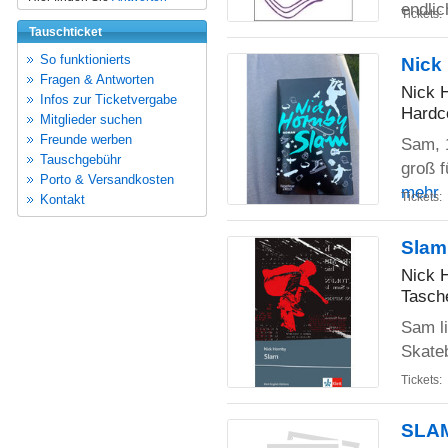
endli
Tickets:
Tauschticket
So funktionierts
Nick
Fragen & Antworten
Nick 
Infos zur Ticketvergabe
Hardc
Mitglieder suchen
Freunde werben
Sam, 1
Tauschgebühr
groß f
Porto & Versandkosten
mehr
Tickets:
Kontakt
Slam
Nick 
Tasch
Sam li
Skateb
Tickets:
SLA