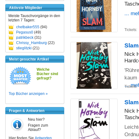
Tasch
Aktivste Mitglieder
... me
Meiste Tauschvorgänge in den
letzten 7 Tagen:
chetbaker555
(94)
Tickets:
Pegasus0
(49)
patrikbeck
(31)
Chrissy_Hamburg
(22)
Slam
stieglitzki
(21)
Nick 
Meist gesuchte Artikel
Hardc
'Rühr
Welche
Bücher sind
kaum g
gefragt?
... me
Tickets:
Top Bücher anzeigen »
Slam
Nick 
Fragen & Antworten
Tasch
Neu hier?
Fragen zum
Leich
Ablauf?
Ordnun
Hier finden Sie
Antworten