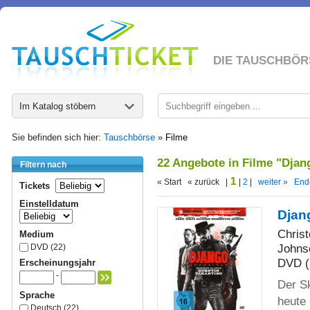
DIE TAUSCHBÖR
Im Katalog stöbern
Sie befinden sich hier:
Tauschbörse
»
Filme
22 Angebote in Filme "Dja
Filtern nach
1
« Start « zurück |
|
2
|
weiter »
End
Tickets
Einstelldatum
Djan
Chris
Medium
Johns
DVD (22)
DVD (
Erscheinungsjahr
-
Der S
Sprache
heute 
Deutsch (22)