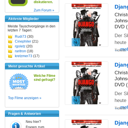
diskutieren.
Djan
Zum Forum »
Chris
Aktivste Mitglieder
Johns
DVD (
Meiste Tauschvorgänge in den
letzten 7 Tagen:
Der S
Rudi73
(30)
heute 
Cinephiler
(21)
rgoletz
(20)
... me
Tickets:
raritron
(18)
kretzmer73
(17)
Djan
Meist gesuchte Artikel
Chris
Welche Filme
Johns
sind gefragt?
DVD (
Der S
Top Filme anzeigen »
heute 
... me
Tickets:
Fragen & Antworten
Djan
Neu hier?
Fragen zum