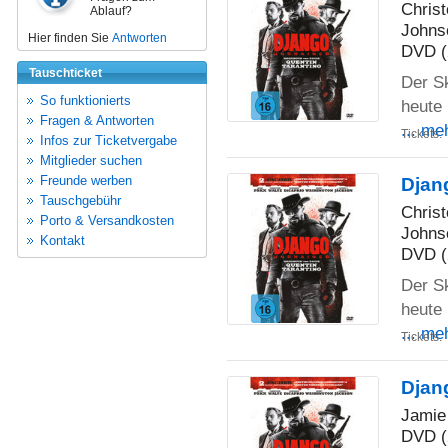
Chris
Ablauf?
Johns
Hier finden Sie
Antworten
DVD (
Tauschticket
Der S
So funktionierts
heute 
Fragen & Antworten
... me
Tickets:
Infos zur Ticketvergabe
Mitglieder suchen
Freunde werben
Djan
Tauschgebühr
Chris
Porto & Versandkosten
Johns
Kontakt
DVD (
Der S
heute 
... me
Tickets:
Djan
Jamie
DVD (