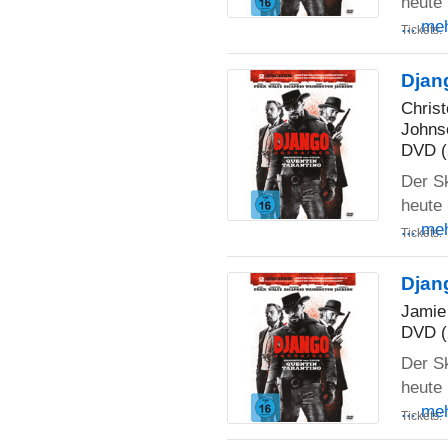
heute 
... me
Tickets:
Djan
Chris
Johns
DVD (
Der S
heute 
... me
Tickets:
Djan
Jamie
DVD (
Der S
heute 
... me
Tickets: