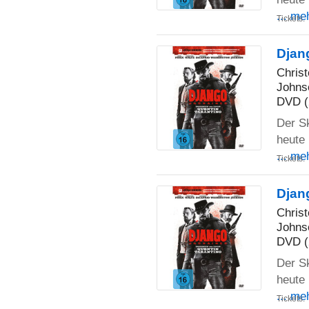
... me
Tickets:
Djan
Chris
Johns
DVD (
Der S
heute 
... me
Tickets:
Djan
Chris
Johns
DVD (
Der S
heute 
... me
Tickets: