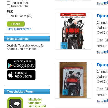
... me
Englisch (22)
Tickets:
Türkisch (16)
FSK
Djan
ab 16 Jahre (22)
Chris
Filtern
Johns
Filter zurücksetzen
DVD (
Mobil tauschen!
Der S
heute 
Jetzt die Tauschticket App für
Android und iOS laden!
... me
Tickets:
Djan
Chris
Johns
DVD (
Der S
Tauschticket-Forum
heute 
Mitglieder
... me
Tickets:
tauschen
sich aus und