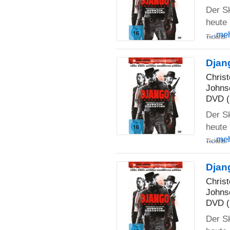
Der S
heute 
... me
Tickets:
Djan
Chris
Johns
DVD (
Der S
heute 
... me
Tickets:
Djan
Chris
Johns
DVD (
Der S