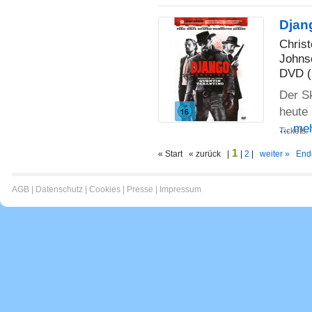
Djan
Chris
Johns
DVD (
Der S
heute 
... me
Tickets:
1
« Start « zurück |
|
2
|
weiter »
End
AGB
|
Datenschutz
|
Cookies
|
Presse
|
Impressum