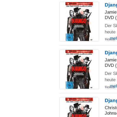
Djan
Jamie
DVD (
Der S
heute 
... me
Tickets:
Djan
Jamie
DVD (
Der S
heute 
... me
Tickets:
Djan
Chris
Johns