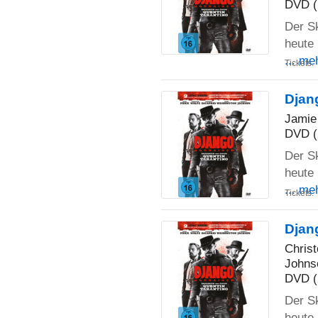
DVD (
Der S
heute 
... me
Tickets:
Djan
Jamie
DVD (
Der S
heute 
... me
Tickets:
Djan
Chris
Johns
DVD (
Der S
heute 