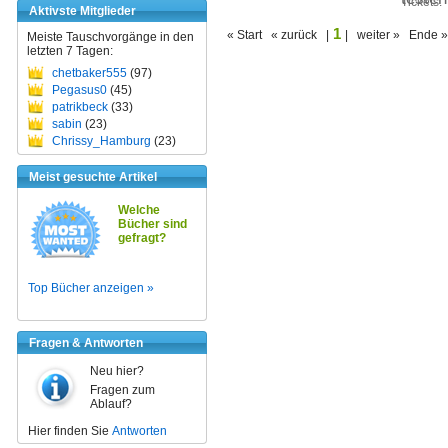
Tickets:
Aktivste Mitglieder
1
« Start « zurück |
| weiter » Ende »
Meiste Tauschvorgänge in den
letzten 7 Tagen:
chetbaker555
(97)
Pegasus0
(45)
patrikbeck
(33)
sabin
(23)
Chrissy_Hamburg
(23)
Meist gesuchte Artikel
Welche
Bücher sind
gefragt?
Top Bücher anzeigen »
Fragen & Antworten
Neu hier?
Fragen zum
Ablauf?
Hier finden Sie
Antworten