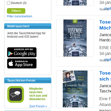
34-jäh
Deutsch (3)
... me
Tickets:
Filtern
Filter zurücksetzen
Tosen
Mobil tauschen!
Möch
Jetzt die Tauschticket App für
Janice
Android und iOS laden!
Hardc
EINE 
34-jäh
... me
Tickets:
Tosen
sich 
Tauschticket-Forum
Janice
Mitglieder
Tasch
tauschen
sich aus und
Eine F
diskutieren.
Atlant
Zum Forum »
teste