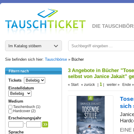
DIE TAUSCHBÖR
Im Katalog stöbern
Sie befinden sich hier:
Tauschbörse
»
Bücher
3 Angebote in Bücher "Tosen
Filtern nach
selbst von Janice Jakait" g
Tickets
1
« Start « zurück |
| weiter » Ende »
Einstelldatum
Tosen
Medium
sich 
Taschenbuch (1)
Hardcover (2)
Janice
Erscheinungsjahr
Hardc
-
EINE 
Sprache