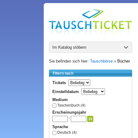
Im Katalog stöbern
Sie befinden sich hier:
Tauschbörse
»
Bücher
Filtern nach
Tickets
Einstelldatum
Medium
Taschenbuch (4)
Erscheinungsjahr
-
Sprache
Deutsch (4)