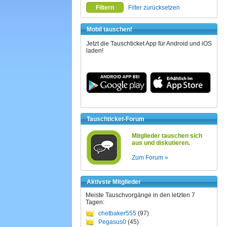
Filtern
Filter zurücksetzen
Mobil tauschen!
Jetzt die Tauschticket App für Android und iOS
laden!
Tauschticket-Forum
Mitglieder tauschen sich
aus und diskutieren.
Zum Forum »
Aktivste Mitglieder
Meiste Tauschvorgänge in den letzten 7
Tagen:
chetbaker555
(97)
Pegasus0
(45)