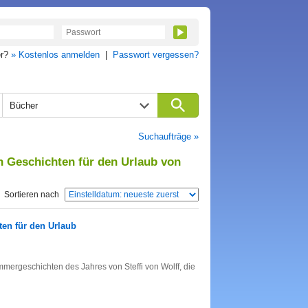
er?
» Kostenlos anmelden
|
Passwort vergessen?
Bücher
Suchaufträge »
 Geschichten für den Urlaub von
Sortieren nach
en für den Urlaub
ommergeschichten des Jahres von Steffi von Wolff, die