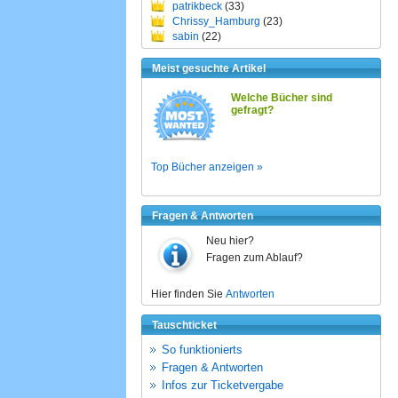
patrikbeck
(33)
Chrissy_Hamburg
(23)
sabin
(22)
Meist gesuchte Artikel
Welche Bücher sind
gefragt?
Top Bücher anzeigen »
Fragen & Antworten
Neu hier?
Fragen zum Ablauf?
Hier finden Sie
Antworten
Tauschticket
So funktionierts
Fragen & Antworten
Infos zur Ticketvergabe