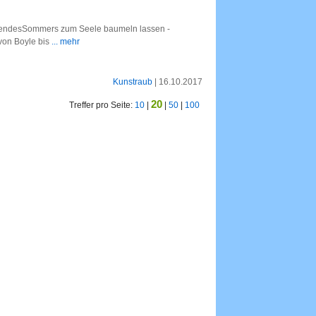
tendesSommers zum Seele baumeln lassen -
von Boyle bis
... mehr
Kunstraub
| 16.10.2017
20
Treffer pro Seite:
10
|
|
50
|
100