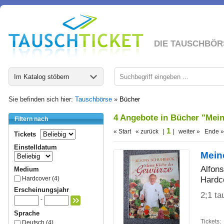
DIE TAUSCHBÖR
Im Katalog stöbern
Sie befinden sich hier:
Tauschbörse
»
Bücher
4 Angebote in Bücher "Mei
Filtern nach
1
« Start « zurück |
| weiter » Ende »
Tickets
Einstelldatum
Mein
Alfon
Medium
Hardc
Hardcover (4)
Erscheinungsjahr
2;1 ta
-
Sprache
Tickets:
Deutsch (4)