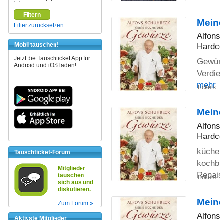
Filtern
Mein
Filter zurücksetzen
Alfon
Hardc
Mobil tauschen!
Jetzt die Tauschticket App für
Gewürz
Android und iOS laden!
Verdi
mehr
Tickets:
Mein
Alfon
Hardc
küche
Tauschticket-Forum
kochbu
Mitglieder
Renai
tauschen
Tickets:
sich aus und
diskutieren.
Mein
Zum Forum »
Alfon
Aktivste Mitglieder