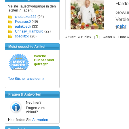
Hardc
Meiste Tauschvorgänge in den
letzten 7 Tagen:
Gewürz
chetbaker555
(94)
Verdi
Pegasus0
(49)
mehr
patrikbeck
(33)
Tickets:
Chrissy_Hamburg
(22)
1
stieglitzki
(20)
« Start « zurück |
| weiter » Ende »
Meist gesuchte Artikel
Welche
Bücher sind
gefragt?
Top Bücher anzeigen »
Fragen & Antworten
Neu hier?
Fragen zum
Ablauf?
Hier finden Sie
Antworten