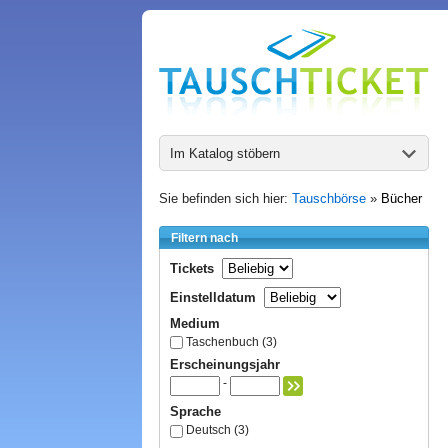
Im Katalog stöbern
Sie befinden sich hier:
Tauschbörse
»
Bücher
Filtern nach
Tickets
Einstelldatum
Medium
Taschenbuch (3)
Erscheinungsjahr
-
Sprache
Deutsch (3)