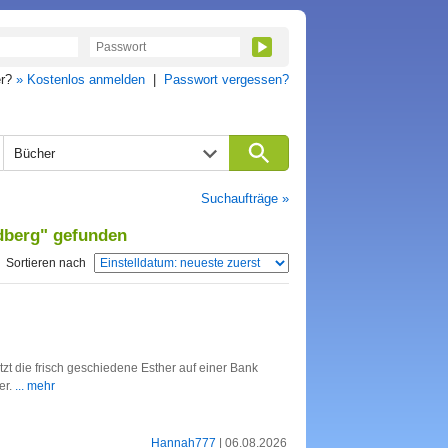
er?
» Kostenlos anmelden
|
Passwort vergessen?
Bücher
Suchaufträge »
ndberg" gefunden
Sortieren nach
t die frisch geschiedene Esther auf einer Bank
er.
... mehr
Hannah777
| 06.08.2026