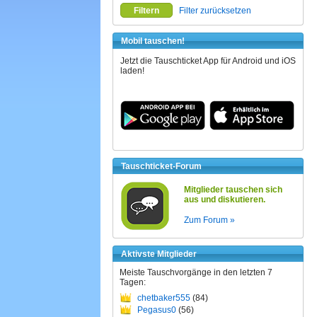
Filtern
Filter zurücksetzen
Mobil tauschen!
Jetzt die Tauschticket App für Android und iOS
laden!
Tauschticket-Forum
Mitglieder tauschen sich
aus und diskutieren.
Zum Forum »
Aktivste Mitglieder
Meiste Tauschvorgänge in den letzten 7
Tagen:
chetbaker555
(84)
Pegasus0
(56)