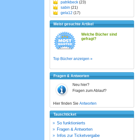
patrikbeck
(23)
sabin
(21)
gela12
(17)
Meist gesuchte Artikel
Welche Bücher sind
gefragt?
Top Bücher anzeigen »
Fragen & Antworten
Neu hier?
Fragen zum Ablauf?
Hier finden Sie
Antworten
Tauschticket
So funktionierts
Fragen & Antworten
Infos zur Ticketvergabe