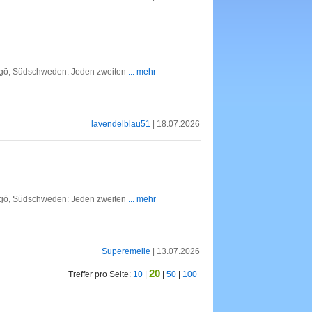
dingö, Südschweden: Jeden zweiten
... mehr
lavendelblau51
| 18.07.2026
dingö, Südschweden: Jeden zweiten
... mehr
Superemelie
| 13.07.2026
20
Treffer pro Seite:
10
|
|
50
|
100