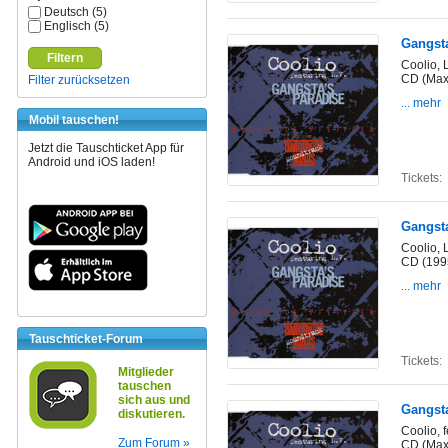
Deutsch (5)
Englisch (5)
Gangsta
Filtern
Coolio, 
CD (Maxi
Filter zurücksetzen
... mehr
Mobil tauschen!
Jetzt die Tauschticket App für
Android und iOS laden!
Tickets:
Gangsta
Coolio, 
CD (199
... mehr
Tauschticket-Forum
Tickets:
Mitglieder
tauschen
sich aus und
Gangsta
diskutieren.
Coolio, f
Zum Forum »
CD (Maxi