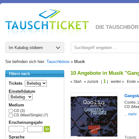
DIE TAUSCHBÖR
Im Katalog stöbern
Sie befinden sich hier:
Tauschbörse
»
Musik
10 Angebote in Musik "Gang
Filtern nach
1
« Start « zurück |
| weiter » Ende »
Tickets
Einstelldatum
Gangsta
Coolio, 
Medium
CD (Maxi
CD (3)
... mehr
CD (Maxi/Single) (7)
Erscheinungsjahr
-
Sprache
Tickets: