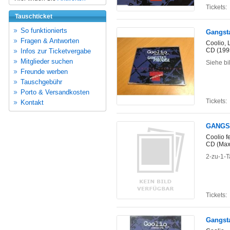
Tickets:
Tauschticket
So funktionierts
Gangsta
Fragen & Antworten
Coolio, 
CD (199
Infos zur Ticketvergabe
Mitglieder suchen
Siehe bi
Freunde werben
Tauschgebühr
Porto & Versandkosten
Tickets:
Kontakt
GANGS
Coolio f
CD (Maxi
2-zu-1-T
Tickets:
Gangsta