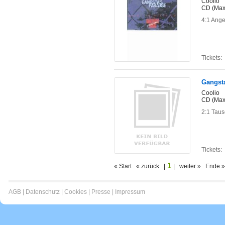
Coolio
CD (Maxi
4:1 Ang
Tickets:
Gangsta
Coolio
CD (Maxi
2:1 Taus
Tickets:
1
« Start « zurück |
| weiter » Ende »
AGB
|
Datenschutz
|
Cookies
|
Presse
|
Impressum