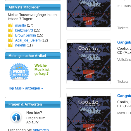
2:1 Tau
Aktivste Mitglieder
Meiste Tauschvorgänge in den
letzten 7 Tagen:
marillo
(17)
Tickets:
kretzmer73
(15)
BrownJenkin
(15)
Acai_de_Belem
(12)
Gangsta
neletill
(11)
Coolio, 
CD (Maxi
Meist gesuchte Artikel
Vollstän
Welche
Musik ist
gefragt?
Tickets:
Top Musik anzeigen »
Gangsta
Coolio, 
Fragen & Antworten
CD (199
Neu hier?
Maxi CD
Fragen zum
Ablauf?
Hier finden Sie
Antworten