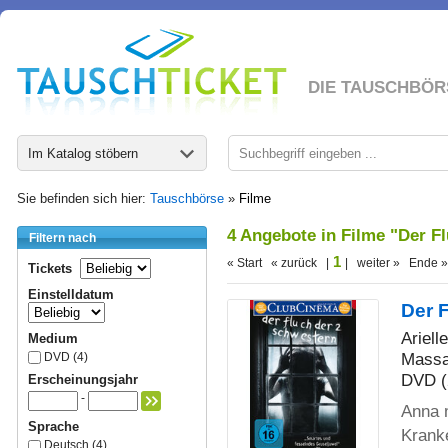
DIE TAUSCHBÖR
Im Katalog stöbern
Sie befinden sich hier:
Tauschbörse
»
Filme
4 Angebote in Filme "Der F
Filtern nach
1
« Start « zurück |
| weiter » Ende »
Tickets
Einstelldatum
Der 
Ariell
Medium
Massa
DVD (4)
DVD (
Erscheinungsjahr
-
Anna m
Sprache
Krank
Deutsch (4)