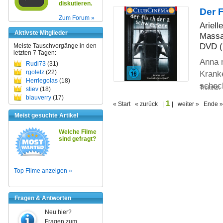
diskutieren.
Der 
Zum Forum »
Ariell
Aktivste Mitglieder
Massa
DVD (
Meiste Tauschvorgänge in den
letzten 7 Tagen:
Anna m
Rudi73
(31)
Krank
rgoletz
(22)
Herrlegolas
(18)
schoc
Tickets:
stiev
(18)
blauverry
(17)
1
« Start « zurück |
| weiter » Ende »
Meist gesuchte Artikel
Welche Filme
sind gefragt?
Top Filme anzeigen »
Fragen & Antworten
Neu hier?
Fragen zum