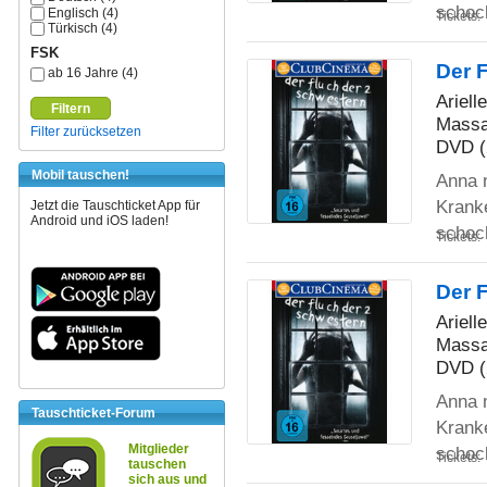
schoc
Englisch (4)
Tickets:
Türkisch (4)
FSK
Der 
ab 16 Jahre (4)
Ariell
Filtern
Massa
Filter zurücksetzen
DVD (
Mobil tauschen!
Anna m
Krank
Jetzt die Tauschticket App für
Android und iOS laden!
schoc
Tickets:
Der 
Ariell
Massa
DVD (
Anna m
Tauschticket-Forum
Krank
Mitglieder
schoc
Tickets:
tauschen
sich aus und