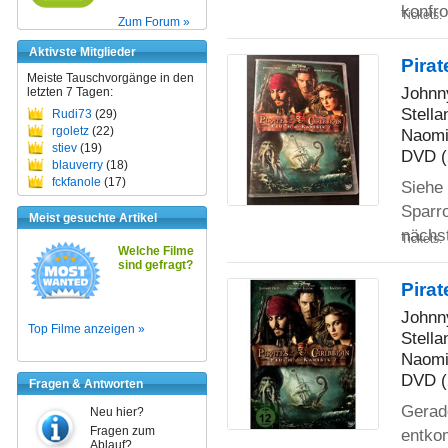
konfro
Tickets:
Zum Forum »
Aktivste Mitglieder
Pirat
Meiste Tauschvorgänge in den
Johnny
letzten 7 Tagen:
Stella
Rudi73
(29)
rgoletz
(22)
Naomi
stiev
(19)
DVD (
blauverry
(18)
fckfanole
(17)
Siehe 
Sparr
Meist gesuchte Artikel
nächs
Tickets:
Welche Filme
sind gefragt?
Pirat
Johnny
Top Filme anzeigen »
Stella
Naomi
DVD (
Fragen & Antworten
Gerade
Neu hier?
Fragen zum
entko
Ablauf?