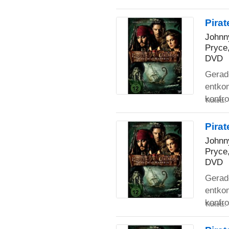
Pirat
Johnn
Pryce,
DVD
Gerade
entko
konfro
Tickets:
Pirat
Johnn
Pryce,
DVD
Gerade
entko
konfro
Tickets: