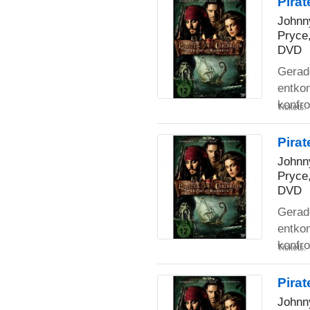
Pirat
Johnn
Pryce,
DVD
Gerade
entko
konfro
Tickets:
Pirat
Johnn
Pryce,
DVD
Gerade
entko
konfro
Tickets:
Pirat
Johnn