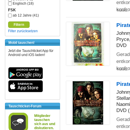
entko
Englisch (18)
konfro
FSK
Tickets:
ab 12 Jahre (41)
Pirat
Filtern
Filter zurücksetzen
Johnn
Pryce,
Mobil tauschen!
DVD
Jetzt die Tauschticket App für
Gerade
Android und iOS laden!
entko
konfro
Tickets:
Pirat
Johnny
Stella
Naomi
Tauschticket-Forum
DVD (
Mitglieder
Gerade
tauschen
sich aus und
entko
diskutieren.