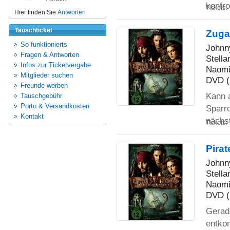
konfro
Tickets:
Hier finden Sie
Antworten
Tauschticket
Zugab
So funktionierts
Johnny
Fragen & Antworten
Stella
Infos zur Ticketvergabe
Naomi
Mitglieder suchen
DVD (
Freunde werben
Kann a
Tauschgebühr
Porto & Versandkosten
Sparr
Kontakt
nächs
Tickets:
Pirat
Johnny
Stella
Naomi
DVD (
Gerade
entko