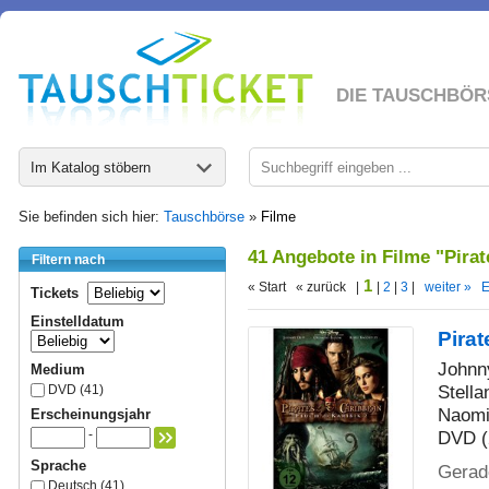
DIE TAUSCHBÖR
Im Katalog stöbern
Sie befinden sich hier:
Tauschbörse
»
Filme
41 Angebote in Filme "Pirat
Filtern nach
1
« Start « zurück |
|
2
|
3
|
weiter »
E
Tickets
Einstelldatum
Pirat
Johnny
Medium
Stella
DVD (41)
Naomi
Erscheinungsjahr
DVD (
-
Sprache
Gerade
Deutsch (41)