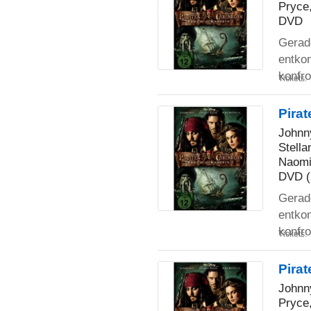
Pryce,
DVD
Gerade
entko
konfro
Tickets:
Pirat
Johnny
Stella
Naomi
DVD (
Gerade
entko
konfro
Tickets:
Pirat
Johnn
Pryce,