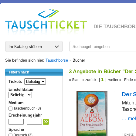
DIE TAUSCHBÖR
Im Katalog stöbern
Sie befinden sich hier:
Tauschbörse
»
Bücher
3 Angebote in Bücher "Der
Filtern nach
1
« Start « zurück |
| weiter » Ende »
Tickets
Einstelldatum
Der 
Mitch
Medium
Tasch
Taschenbuch (3)
Erscheinungsjahr
... me
-
Sprache
Tickets:
Deutsch (3)