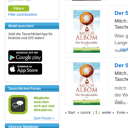
Filtern
Der 
Filter zurücksetzen
Mitch
Tasch
Mobil tauschen!
Jetzt die Tauschticket App für
Was g
Android und iOS laden!
Lange 
... me
Tickets:
Der 
Mitch
Tasch
mitch
Tauschticket-Forum
die We
Mitglieder
Zeit
.
tauschen
Tickets:
sich aus und
diskutieren.
1
« Start « zurück |
| weiter » Ende »
Zum Forum »
Aktivste Mitglieder