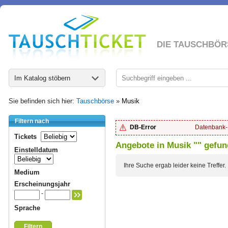
DIE TAUSCHBÖR
Im Katalog stöbern
Sie befinden sich hier:
Tauschbörse
»
Musik
Filtern nach
DB-Error
Datenbank-F
Tickets
Angebote in Musik "" gefu
Einstelldatum
Ihre Suche ergab leider keine Treffer.
Medium
Erscheinungsjahr
-
Sprache
Filtern