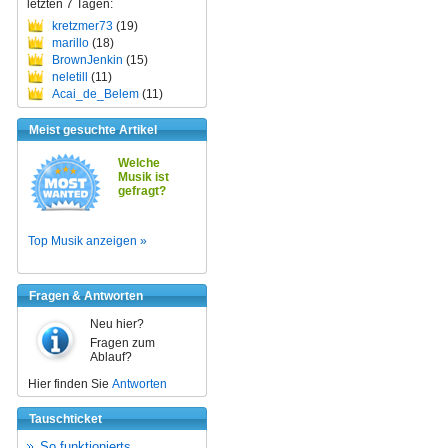
letzten 7 Tagen:
kretzmer73
(19)
marillo
(18)
BrownJenkin
(15)
neletill
(11)
Acai_de_Belem
(11)
Meist gesuchte Artikel
Welche
Musik ist
gefragt?
Top Musik anzeigen »
Fragen & Antworten
Neu hier?
Fragen zum
Ablauf?
Hier finden Sie
Antworten
Tauschticket
So funktionierts