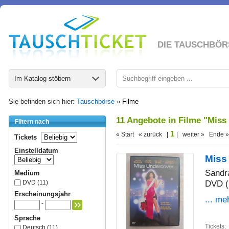
DIE TAUSCHBÖR
Im Katalog stöbern
Sie befinden sich hier:
Tauschbörse
»
Filme
11 Angebote in Filme "Mis
Filtern nach
1
« Start « zurück |
| weiter » Ende »
Tickets
Einstelldatum
Miss
Sandr
Medium
DVD (
DVD (11)
Erscheinungsjahr
... me
-
Sprache
Tickets:
Deutsch (11)