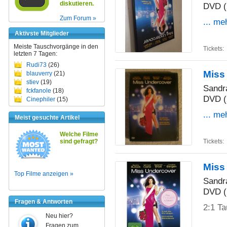
diskutieren.
DVD (
Zum Forum »
... me
Aktivste Mitglieder
Meiste Tauschvorgänge in den
Tickets:
letzten 7 Tagen:
Rudi73
(26)
Miss
blauverry
(21)
stiev
(19)
Sandr
fckfanole
(18)
DVD (
Cinephiler
(15)
... me
Meist gesuchte Artikel
Welche Filme
Tickets:
sind gefragt?
Miss
Top Filme anzeigen »
Sandr
DVD (
Fragen & Antworten
2:1 T
Neu hier?
Fragen zum