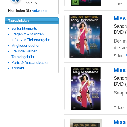
Ablauf?
Tickets:
Hier finden Sie
Antworten
Miss
Tauschticket
Sandr
So funktionierts
DVD (
Fragen & Antworten
Infos zur Ticketvergabe
Der m
Mitglieder suchen
die V
Freunde werben
zu
...
Tickets:
Tauschgebühr
Porto & Versandkosten
Kontakt
Miss
Sandr
DVD (
Snapp
Tickets:
Miss