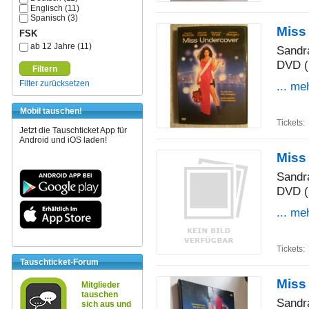
Englisch (11)
Spanisch (3)
Miss
FSK
ab 12 Jahre (11)
Sandr
DVD (
Filtern
Filter zurücksetzen
... me
Mobil tauschen!
Tickets:
Jetzt die Tauschticket App für
Android und iOS laden!
Miss
Sandr
DVD (
... me
Tickets:
Tauschticket-Forum
Miss
Mitglieder
tauschen
Sandr
sich aus und