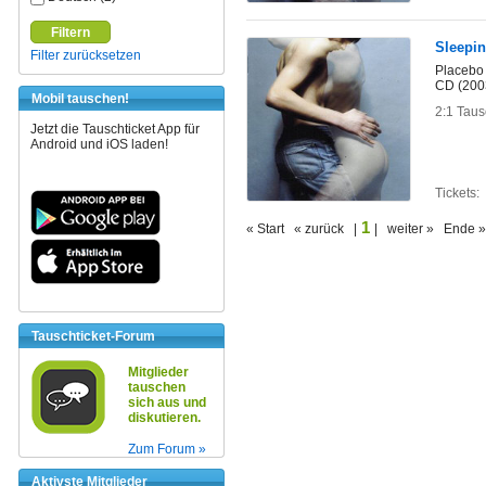
Filtern
Sleepi
Filter zurücksetzen
Placebo
CD (200
Mobil tauschen!
2:1 Taus
Jetzt die Tauschticket App für
Android und iOS laden!
Tickets:
1
« Start « zurück |
| weiter » Ende »
Tauschticket-Forum
Mitglieder
tauschen
sich aus und
diskutieren.
Zum Forum »
Aktivste Mitglieder