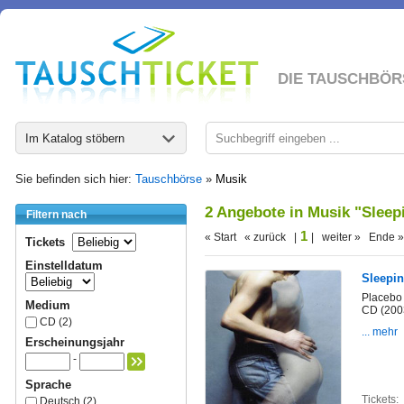
DIE TAUSCHBÖR
Im Katalog stöbern
Sie befinden sich hier:
Tauschbörse
»
Musik
2 Angebote in Musik "Slee
Filtern nach
1
« Start « zurück |
| weiter » Ende »
Tickets
Einstelldatum
Sleepi
Placebo
Medium
CD (200
CD (2)
... mehr
Erscheinungsjahr
-
Sprache
Tickets:
Deutsch (2)