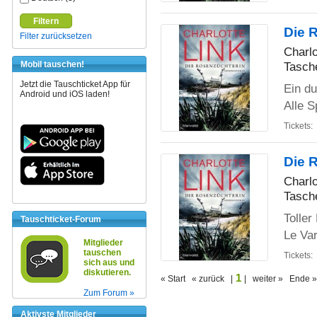
Filtern
Die 
Filter zurücksetzen
Charlo
Tasch
Mobil tauschen!
Jetzt die Tauschticket App für
Ein d
Android und iOS laden!
Alle S
Tickets:
Die 
Charlo
Tasch
Tolle
Tauschticket-Forum
Le Var
Mitglieder
tauschen
Tickets:
sich aus und
diskutieren.
1
« Start « zurück |
| weiter » Ende »
Zum Forum »
Aktivste Mitglieder