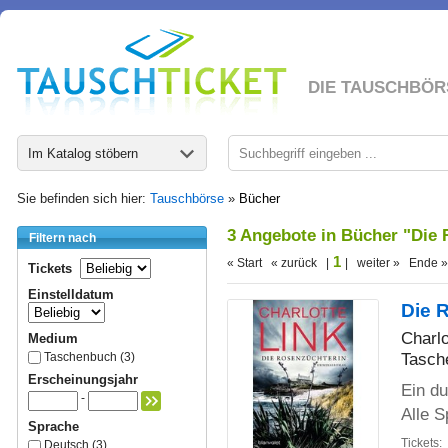
DIE TAUSCHBÖR
Im Katalog stöbern
Sie befinden sich hier:
Tauschbörse
»
Bücher
3 Angebote in Bücher "Die 
Filtern nach
1
« Start « zurück |
| weiter » Ende »
Tickets
Einstelldatum
Die 
Charlo
Medium
Tasch
Taschenbuch (3)
Erscheinungsjahr
Ein d
-
Alle S
Sprache
Tickets:
Deutsch (3)