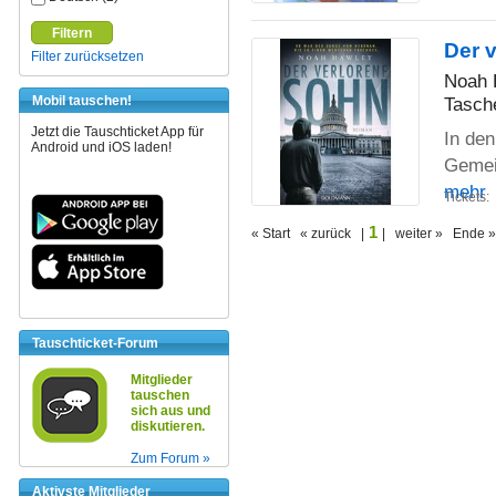
Filtern
Der 
Filter zurücksetzen
Noah 
Tasch
Mobil tauschen!
Jetzt die Tauschticket App für
In den
Android und iOS laden!
Gemein
mehr
Tickets:
1
« Start « zurück |
| weiter » Ende »
Tauschticket-Forum
Mitglieder
tauschen
sich aus und
diskutieren.
Zum Forum »
Aktivste Mitglieder