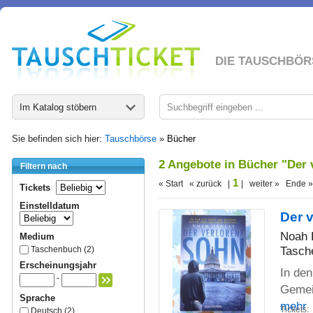
DIE TAUSCHBÖR
Im Katalog stöbern
Sie befinden sich hier:
Tauschbörse
»
Bücher
2 Angebote in Bücher "Der 
Filtern nach
1
« Start « zurück |
| weiter » Ende »
Tickets
Einstelldatum
Der 
Noah 
Medium
Tasch
Taschenbuch (2)
Erscheinungsjahr
In den
-
Gemein
Sprache
mehr
Tickets:
Deutsch (2)