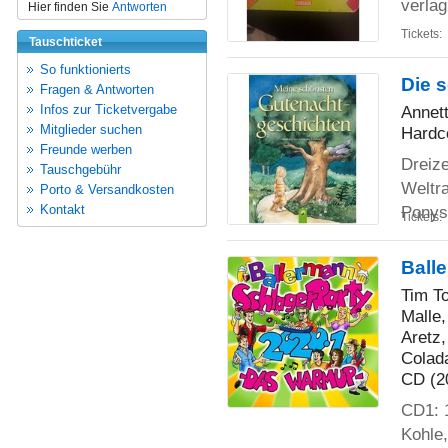
verlag
Hier finden Sie
Antworten
Tickets:
Tauschticket
So funktionierts
Die 
Fragen & Antworten
Infos zur Ticketvergabe
Annett
Mitglieder suchen
Hardc
Freunde werben
Dreiz
Tauschgebühr
Weltra
Porto & Versandkosten
Kontakt
Ponys
Tickets:
Ball
Tim To
Malle,
Aretz,
Colada
CD (2
CD1: 
Kohle,