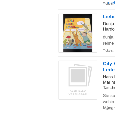
... me
Tickets:
Lieb
Dunja
Hardc
dunja 
reime 
Tickets:
City 
Lede
Hans 
Marin
Tasch
Sie su
wohin
Münch
Tickets: