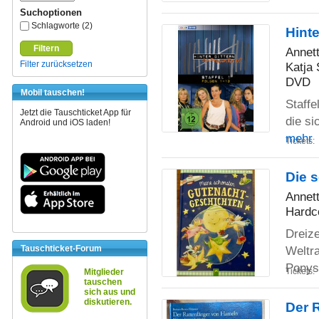
Suchoptionen
Schlagworte (2)
Hinte
Filtern
Annett
Filter zurücksetzen
Katja 
DVD
Mobil tauschen!
Staffe
Jetzt die Tauschticket App für
die si
Android und iOS laden!
mehr
Tickets:
Die 
Annett
Hardc
Dreiz
Tauschticket-Forum
Weltra
Ponys
Tickets:
Mitglieder
tauschen
sich aus und
diskutieren.
Der 