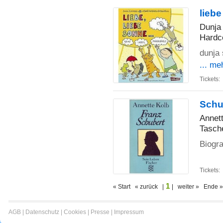
liebe
Dunja
Hardc
dunja 
... me
Tickets:
Schu
Annet
Tasch
Biogr
Tickets:
1
« Start « zurück |
| weiter » Ende »
AGB
|
Datenschutz
|
Cookies
|
Presse
|
Impressum