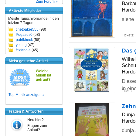
Zum Forum »
Barbar
Hardc
Aktivste Mitglieder
siehe 
Meiste Tauschvorgänge in den
letzten 7 Tagen:
chetbaker555
(98)
Pegasus0
(58)
Tickets:
patrikbeck
(58)
yeiting
(47)
Das 
fckfanole
(45)
Wilhe
Meist gesuchte Artikel
Scheue
Hardc
Welche
Musik ist
gefragt?
Dieses
in ei
Tickets:
Top Musik anzeigen »
Zehn
Fragen & Antworten
Dunja
Neu hier?
Hardc
Fragen zum
dunja 
Ablauf?