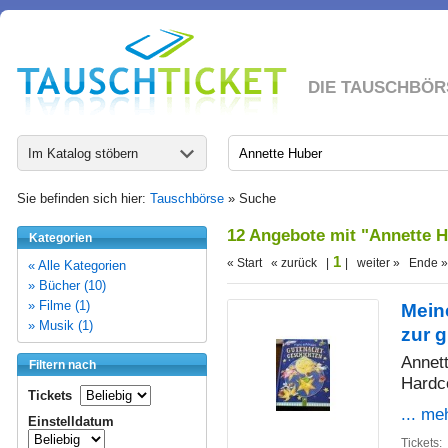
DIE TAUSCHBÖR
Im Katalog stöbern
Sie befinden sich hier:
Tauschbörse
» Suche
12 Angebote mit "Annette 
Kategorien
1
« Start « zurück |
| weiter » Ende »
« Alle Kategorien
» Bücher (10)
» Filme (1)
Mein
» Musik (1)
zur 
Annett
Filtern nach
Hardc
Tickets
... me
Einstelldatum
Tickets: