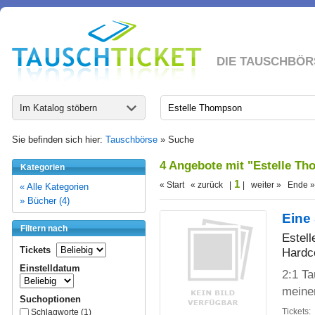
DIE TAUSCHBÖR
Im Katalog stöbern
Sie befinden sich hier:
Tauschbörse
» Suche
4 Angebote mit "Estelle T
Kategorien
1
« Start « zurück |
| weiter » Ende »
« Alle Kategorien
» Bücher (4)
Eine
Filtern nach
Estel
Tickets
Hardc
Einstelldatum
2:1 Ta
meine
Suchoptionen
Tickets:
Schlagworte (1)