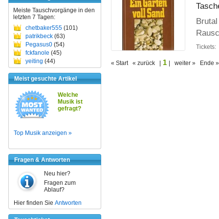
Tasch
Meiste Tauschvorgänge in den
letzten 7 Tagen:
Brutal
chetbaker555
(101)
Rausc
patrikbeck
(63)
Pegasus0
(54)
Tickets:
fckfanole
(45)
yeiting
(44)
1
« Start « zurück |
| weiter » Ende »
Meist gesuchte Artikel
Welche
Musik ist
gefragt?
Top Musik anzeigen »
Fragen & Antworten
Neu hier?
Fragen zum
Ablauf?
Hier finden Sie
Antworten