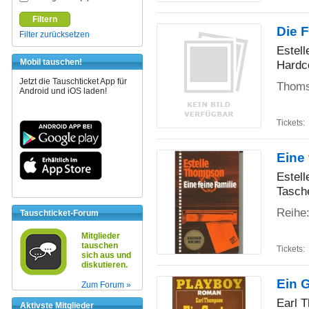
Filtern
Die 
Filter zurücksetzen
Estel
Mobil tauschen!
Hardc
Jetzt die Tauschticket App für
Thoms
Android und iOS laden!
Tickets:
Eine 
Estel
Tasch
Reihe:
Tauschticket-Forum
Mitglieder
tauschen
Tickets:
sich aus und
diskutieren.
Ein G
Zum Forum »
Earl 
Aktivste Mitglieder