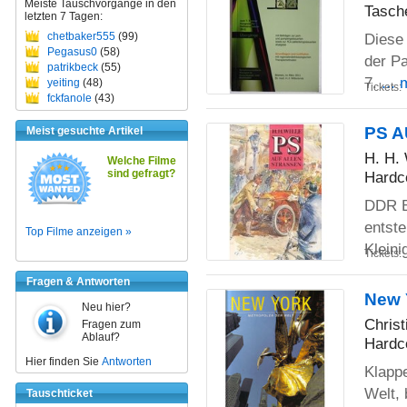
Meiste Tauschvorgänge in den
Tasch
letzten 7 Tagen:
chetbaker555
(99)
Diese 
Pegasus0
(58)
der P
patrikbeck
(55)
7.
...
yeiting
(48)
Tickets:
fckfanole
(43)
PS 
Meist gesuchte Artikel
H. H. 
Welche Filme
sind gefragt?
Hardc
DDR B
entste
Top Filme anzeigen »
Kleini
Tickets:
Fragen & Antworten
New 
Neu hier?
Christ
Fragen zum
Ablauf?
Hardc
Hier finden Sie
Antworten
Klappe
Welt, 
Tauschticket