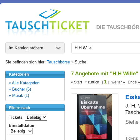
DIE TAUSCHBÖR
Im Katalog stöbern
Sie befinden sich hier:
Tauschbörse
» Suche
7 Angebote mit "H H Wille"
Kategorien
1
« Start « zurück |
| weiter » Ende »
« Alle Kategorien
» Bücher (6)
» Musik (1)
Eisk
J. H. 
Filtern nach
Tasch
Tickets
Siehe
Einstelldatum
Tickets: