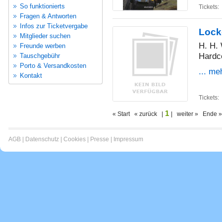
So funktionierts
Tickets:
Fragen & Antworten
Infos zur Ticketvergabe
Lock
Mitglieder suchen
H. H. 
Freunde werben
Hardc
Tauschgebühr
Porto & Versandkosten
... me
Kontakt
Tickets:
1
« Start « zurück |
| weiter » Ende »
AGB
|
Datenschutz
|
Cookies
|
Presse
|
Impressum