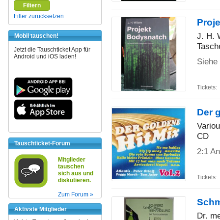
Filtern
Filter zurücksetzen
Proj
J. H. 
Mobil tauschen!
Tasch
Jetzt die Tauschticket App für
Android und iOS laden!
Siehe
Tickets:
Der g
Variou
CD
Tauschticket-Forum
2:1 An
Mitglieder
tauschen
sich aus und
Tickets:
diskutieren.
Zum Forum »
Schm
Aktivste Mitglieder
Dr. me