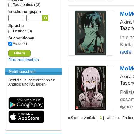
Taschenbuch (3)
Erscheinungsjahr
MoMo
-
Akira 
Sprache
Tasch
Deutsch (3)
In ein
Suchoptionen
Autor (3)
Kudlak
mehr
Filtern
Tickets:
Filter zurücksetzen
MoMo
Mobil tauschen!
Akira 
Jetzt die Tauschticket App für
Tasch
Android und iOS laden!
Polizi
gesamt
Jahre
Tickets:
1
« Start « zurück |
| weiter » Ende »