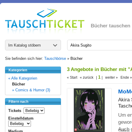
Bücher tauschen
Im Katalog stöbern
Sie befinden sich hier:
Tauschbörse
»
Bücher
3 Angebote in Bücher mit "
Kategorien
1
« Start « zurück |
| weiter » Ende »
« Alle Kategorien
Bücher
» Comics & Humor (3)
MoMo
Akira 
Filtern nach
Tasch
Tickets
Um en
Einstelldatum
gewor
Auch 
Tickets:
Medium