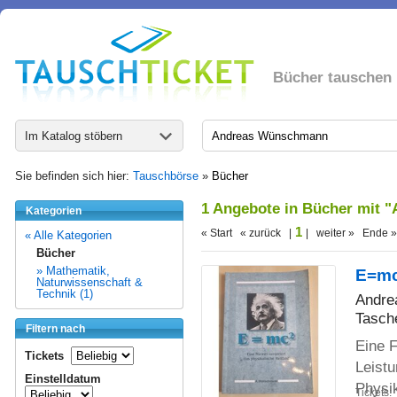
Bücher tauschen
Im Katalog stöbern
Sie befinden sich hier:
Tauschbörse
»
Bücher
1 Angebote in Bücher mit
Kategorien
1
« Start « zurück |
| weiter » Ende »
« Alle Kategorien
Bücher
» Mathematik,
E=mc
Naturwissenschaft &
Technik (1)
Andre
Tasch
Filtern nach
Eine F
Tickets
Leist
Einstelldatum
Physi
Tickets: