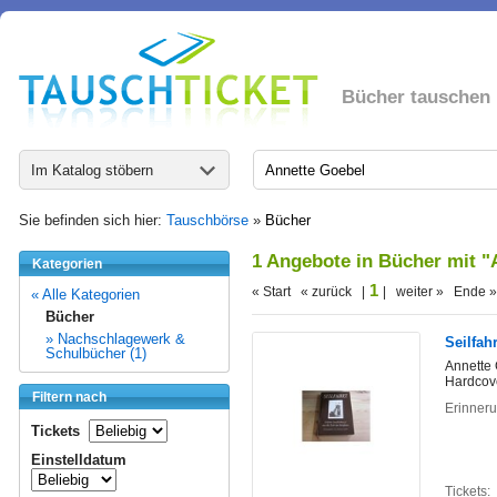
Bücher tauschen
Im Katalog stöbern
Sie befinden sich hier:
Tauschbörse
»
Bücher
1 Angebote in Bücher mit "
Kategorien
1
« Start « zurück |
| weiter » Ende »
« Alle Kategorien
Bücher
» Nachschlagewerk &
Seilfah
Schulbücher (1)
Annette
Hardcov
Filtern nach
Erinneru
Tickets
Einstelldatum
Tickets: