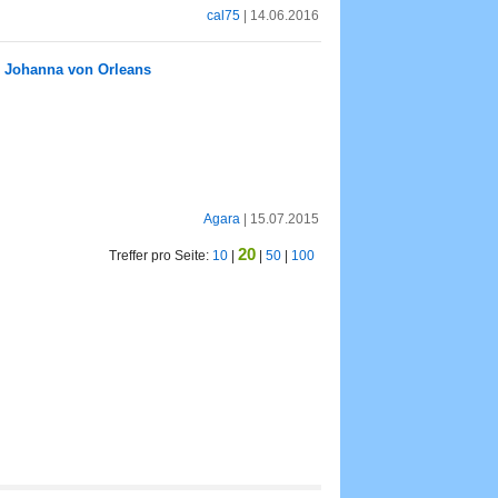
cal75
| 14.06.2016
.. Johanna von Orleans
Agara
| 15.07.2015
20
Treffer pro Seite:
10
|
|
50
|
100