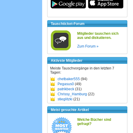
Tauschticket-Forum
Mitglieder tauschen sich
aus und diskutieren.
Zum Forum »
Aktivste Mitglieder
Meiste Tauschvorgänge in den letzten 7
Tagen:
chetbaker555
(94)
Pegasus0
(49)
patrikbeck
(31)
Chrissy_Hamburg
(22)
stieglitzki
(21)
Meist gesuchte Artikel
Welche Bücher sind
gefragt?