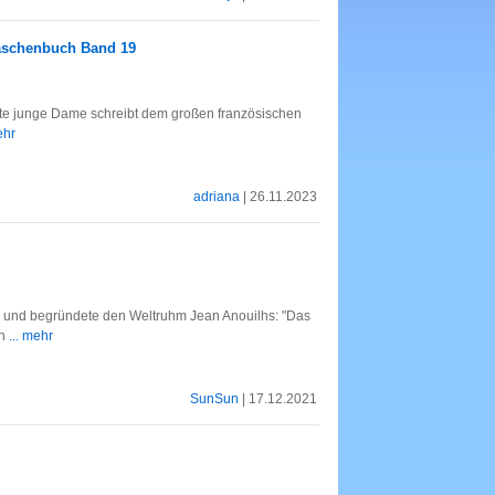
Taschenbuch Band 19
nte junge Dame schreibt dem großen französischen
ehr
adriana
| 26.11.2023
e" und begründete den Weltruhm Jean Anouilhs: "Das
an
... mehr
SunSun
| 17.12.2021