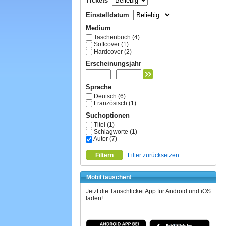
Tickets
Einstelldatum
Medium
Taschenbuch (4)
Softcover (1)
Hardcover (2)
Erscheinungsjahr
-
Sprache
Deutsch (6)
Französisch (1)
Suchoptionen
Titel (1)
Schlagworte (1)
Autor (7)
Filtern
Filter zurücksetzen
Mobil tauschen!
Jetzt die Tauschticket App für Android und iOS
laden!