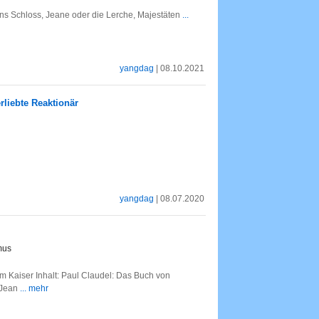
ins Schloss, Jeane oder die Lerche, Majestäten
...
yangdag
| 08.10.2021
rliebte Reaktionär
yangdag
| 08.07.2020
mus
m Kaiser Inhalt: Paul Claudel: Das Buch von
 Jean
... mehr